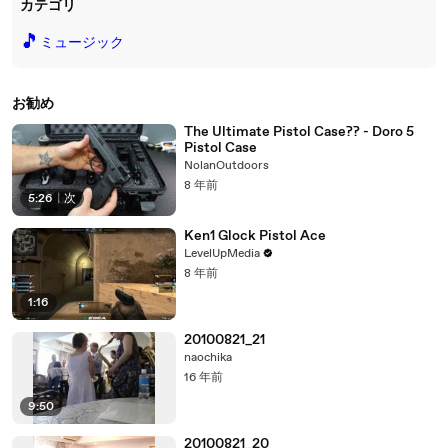
カテゴリ
🎵
ミュージック
お勧め
The Ultimate Pistol Case?? - Doro 5
Pistol Case
NolanOutdoors
8 年前
5:26
|
次
Ken1 Glock Pistol Ace
LevelUpMedia
8 年前
1:16
20100821_21
naochika
16 年前
9:50
20100821_20