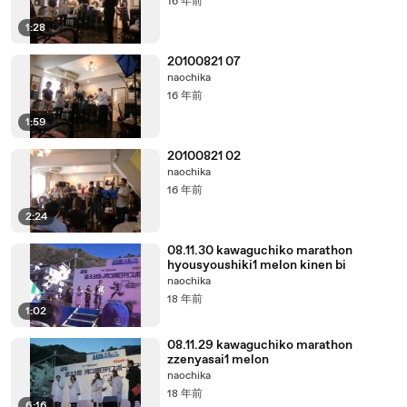
16 年前
1:28
20100821 07
naochika
16 年前
1:59
20100821 02
naochika
16 年前
2:24
08.11.30 kawaguchiko marathon
hyousyoushiki1 melon kinen bi
naochika
18 年前
1:02
08.11.29 kawaguchiko marathon
zzenyasai1 melon
naochika
18 年前
6:16