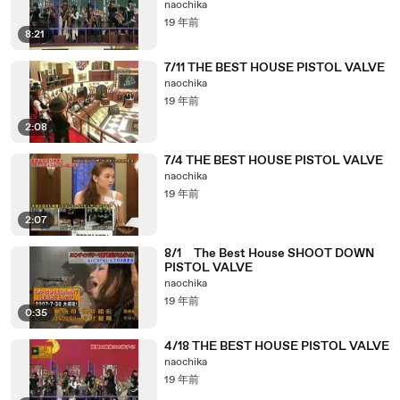
naochika
19 年前
8:21
7/11 THE BEST HOUSE PISTOL VALVE
naochika
19 年前
2:08
7/4 THE BEST HOUSE PISTOL VALVE
naochika
19 年前
2:07
8/1 The Best House SHOOT DOWN
PISTOL VALVE
naochika
19 年前
0:35
4/18 THE BEST HOUSE PISTOL VALVE
naochika
19 年前