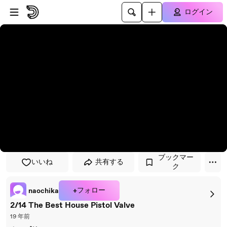
プレイヤーにスキップ
メインコンテンツにスキップ
ログイン
ブックマー
いいね
共有する
ク
+フォロー
naochika
2/14 The Best House Pistol Valve
19 年前