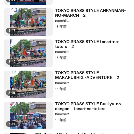
TOKYO BRASS STYLE ANPANMAN-
NO-MARCH 2
naochika
18 年前
3:47
TOKYO BRASS STYLE tonari-no-
totoro 2
naochika
18 年前
3:42
TOKYO BRASS STYLE
MAKAFUSHIGI-ADVENTURE 2
naochika
18 年前
5:19
TOKYO BRASS STYLE RuuJyu-no-
dengon tonari-no-totoro
naochika
18 年前
7:41