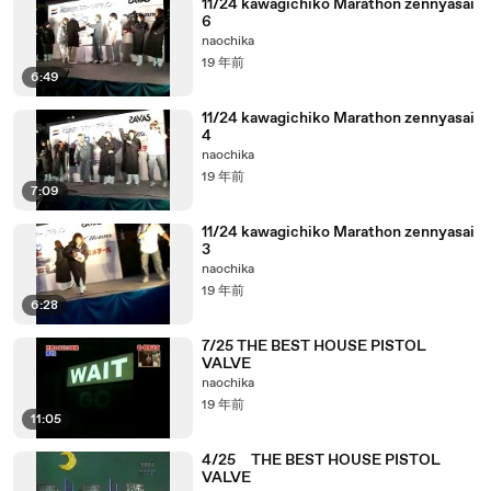
11/24 kawagichiko Marathon zennyasai
6
naochika
19 年前
6:49
11/24 kawagichiko Marathon zennyasai
4
naochika
19 年前
7:09
11/24 kawagichiko Marathon zennyasai
3
naochika
19 年前
6:28
7/25 THE BEST HOUSE PISTOL
VALVE
naochika
19 年前
11:05
4/25 THE BEST HOUSE PISTOL
VALVE