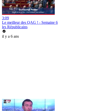
3:09
Le meilleur des QAG ! - Semaine 6
les Républicains
il y a 6 ans