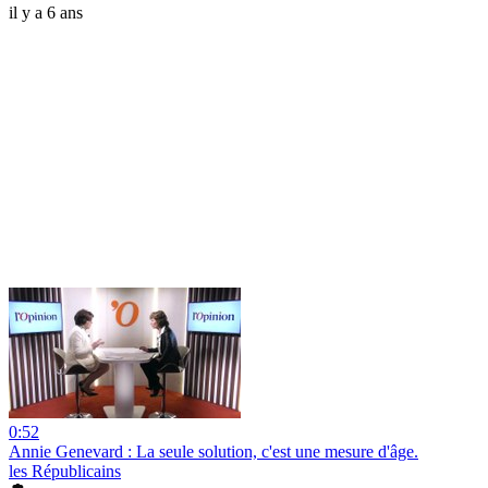
il y a 6 ans
0:52
Annie Genevard : La seule solution, c'est une mesure d'âge.
les Républicains