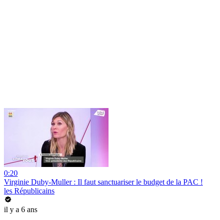
0:20
Virginie Duby-Muller : Il faut sanctuariser le budget de la PAC !
les Républicains
il y a 6 ans