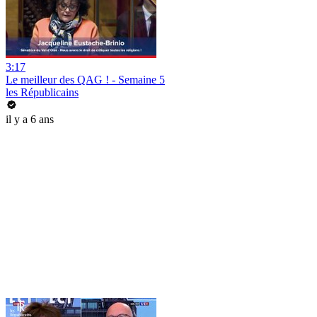
3:17
Le meilleur des QAG ! - Semaine 5
les Républicains
il y a 6 ans