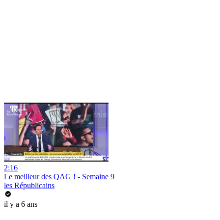
2:16
Le meilleur des QAG ! - Semaine 9
les Républicains
il y a 6 ans