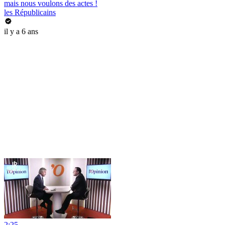
mais nous voulons des actes !
les Républicains
il y a 6 ans
2:25