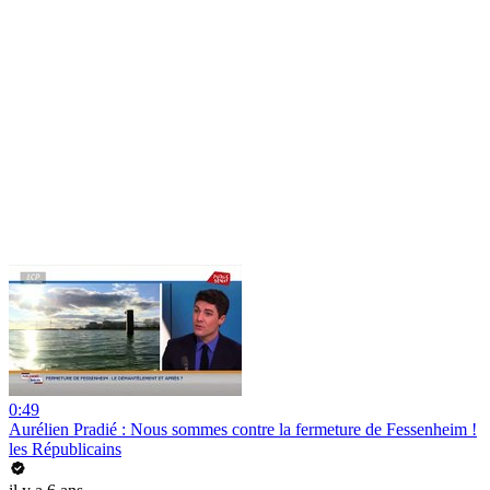
0:49
Aurélien Pradié : Nous sommes contre la fermeture de Fessenheim !
les Républicains