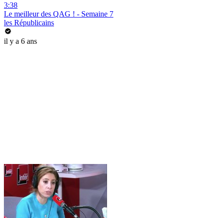
3:38
Le meilleur des QAG ! - Semaine 7
les Républicains
il y a 6 ans