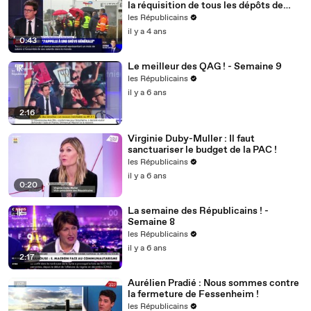
la réquisition de tous les dépôts de
carburant ! »
les Républicains
il y a 4 ans
0:43
Le meilleur des QAG ! - Semaine 9
les Républicains
il y a 6 ans
2:16
Virginie Duby-Muller : Il faut
sanctuariser le budget de la PAC !
les Républicains
il y a 6 ans
0:20
La semaine des Républicains ! -
Semaine 8
les Républicains
il y a 6 ans
2:17
Aurélien Pradié : Nous sommes contre
la fermeture de Fessenheim !
les Républicains