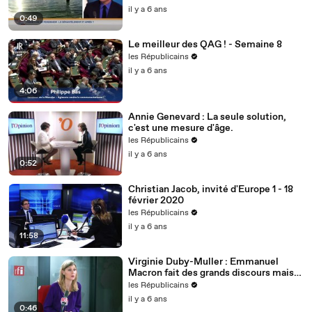
il y a 6 ans
0:49
Le meilleur des QAG ! - Semaine 8
les Républicains
il y a 6 ans
4:06
Annie Genevard : La seule solution,
c'est une mesure d'âge.
les Républicains
il y a 6 ans
0:52
Christian Jacob, invité d'Europe 1 - 18
février 2020
les Républicains
il y a 6 ans
11:58
Virginie Duby-Muller : Emmanuel
Macron fait des grands discours mais
nous voulons des actes !
les Républicains
il y a 6 ans
0:46