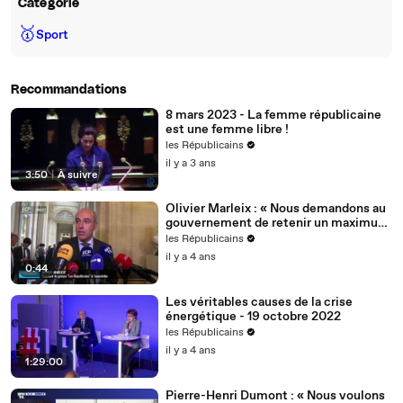
Catégorie
🥇
Sport
Recommandations
8 mars 2023 - La femme républicaine
est une femme libre !
les Républicains
il y a 3 ans
3:50
|
À suivre
Olivier Marleix : « Nous demandons au
gouvernement de retenir un maximum
de nos propositions. »
les Républicains
il y a 4 ans
0:44
Les véritables causes de la crise
énergétique - 19 octobre 2022
les Républicains
il y a 4 ans
1:29:00
Pierre-Henri Dumont : « Nous voulons