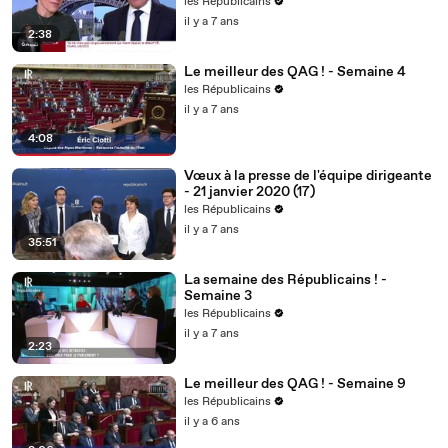
les Républicains
il y a 7 ans
2:38
Le meilleur des QAG ! - Semaine 4
les Républicains
il y a 7 ans
4:08
Vœux à la presse de l'équipe dirigeante
- 21 janvier 2020 (17)
les Républicains
il y a 7 ans
35:51
La semaine des Républicains ! -
Semaine 3
les Républicains
il y a 7 ans
2:23
Le meilleur des QAG ! - Semaine 9
les Républicains
il y a 6 ans