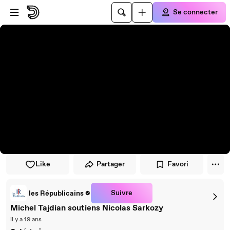
Passer au player
Passer au contenu principal
Se connecter
Like
Partager
Favori
Suivre
les Républicains
Michel Tajdian soutiens Nicolas Sarkozy
il y a 19 ans