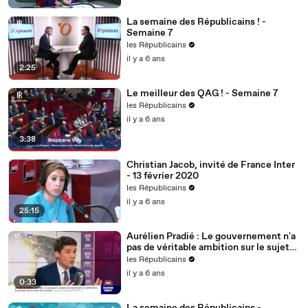
La semaine des Républicains ! -
Semaine 7
les Républicains
il y a 6 ans
2:25
Le meilleur des QAG ! - Semaine 7
les Républicains
il y a 6 ans
3:38
Christian Jacob, invité de France Inter
- 13 février 2020
les Républicains
il y a 6 ans
25:15
Aurélien Pradié : Le gouvernement n'a
pas de véritable ambition sur le sujet
du handicap.
les Républicains
il y a 6 ans
0:33