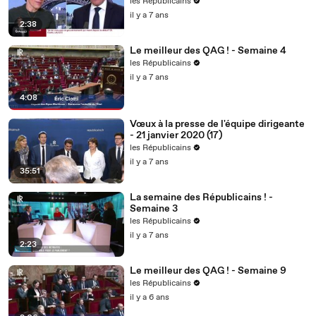
les Républicains
il y a 7 ans
2:38
Le meilleur des QAG ! - Semaine 4
les Républicains
il y a 7 ans
4:08
Vœux à la presse de l'équipe dirigeante
- 21 janvier 2020 (17)
les Républicains
il y a 7 ans
35:51
La semaine des Républicains ! -
Semaine 3
les Républicains
il y a 7 ans
2:23
Le meilleur des QAG ! - Semaine 9
les Républicains
il y a 6 ans