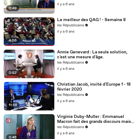
il y a 6 ans
0:49
Le meilleur des QAG ! - Semaine 8
les Républicains
il y a 6 ans
4:06
Annie Genevard : La seule solution,
c'est une mesure d'âge.
les Républicains
il y a 6 ans
0:52
Christian Jacob, invité d'Europe 1 - 18
février 2020
les Républicains
il y a 6 ans
11:58
Virginie Duby-Muller : Emmanuel
Macron fait des grands discours mais
nous voulons des actes !
les Républicains
il y a 6 ans
0:46