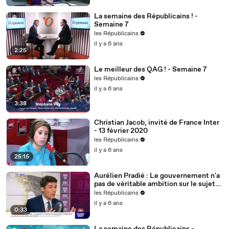
La semaine des Républicains ! -
Semaine 7
les Républicains
il y a 6 ans
2:25
Le meilleur des QAG ! - Semaine 7
les Républicains
il y a 6 ans
3:38
Christian Jacob, invité de France Inter
- 13 février 2020
les Républicains
il y a 6 ans
25:15
Aurélien Pradié : Le gouvernement n'a
pas de véritable ambition sur le sujet
du handicap.
les Républicains
il y a 6 ans
0:33