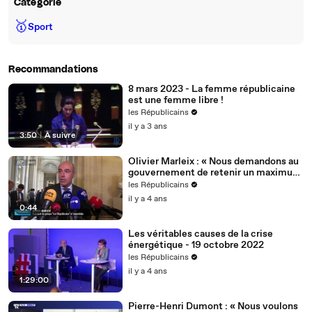
Catégorie
🥇
Sport
Recommandations
8 mars 2023 - La femme républicaine
est une femme libre !
les Républicains
il y a 3 ans
3:50
|
À suivre
Olivier Marleix : « Nous demandons au
gouvernement de retenir un maximum
de nos propositions. »
les Républicains
il y a 4 ans
0:44
Les véritables causes de la crise
énergétique - 19 octobre 2022
les Républicains
il y a 4 ans
1:29:00
Pierre-Henri Dumont : « Nous voulons