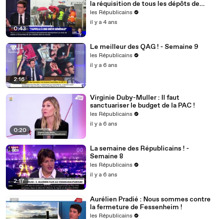
la réquisition de tous les dépôts de
carburant ! »
les Républicains
il y a 4 ans
0:43
Le meilleur des QAG ! - Semaine 9
les Républicains
il y a 6 ans
2:16
Virginie Duby-Muller : Il faut
sanctuariser le budget de la PAC !
les Républicains
il y a 6 ans
0:20
La semaine des Républicains ! -
Semaine 8
les Républicains
il y a 6 ans
2:17
Aurélien Pradié : Nous sommes contre
la fermeture de Fessenheim !
les Républicains