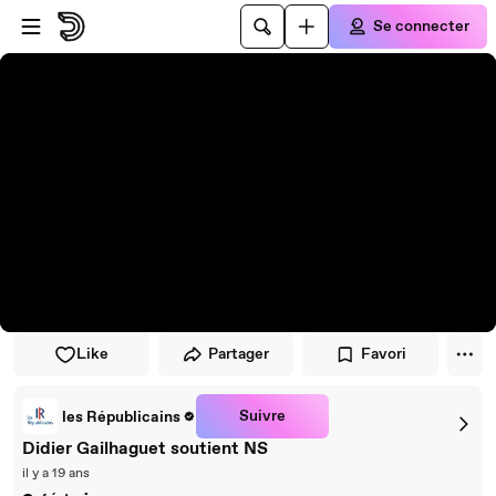
Passer au player
Passer au contenu principal
Se connecter
Like
Partager
Favori
Suivre
les Républicains
Didier Gailhaguet soutient NS
il y a 19 ans