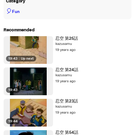
Category
🎈
Fun
Recommended
忍空 第25話
kazusamu
19 years ago
19:43
|
Up next
忍空 第24話
kazusamu
19 years ago
19:43
忍空 第23話
kazusamu
19 years ago
19:44
忍空 第54話