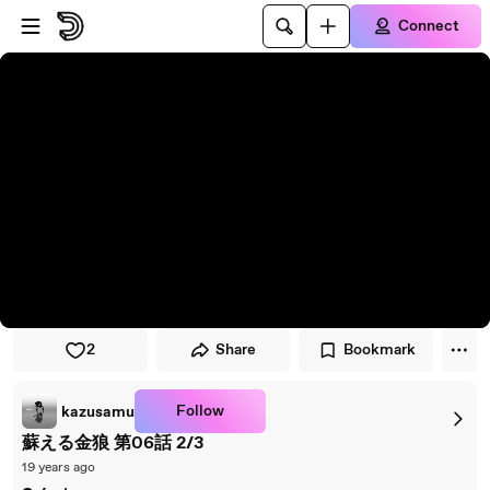
Skip to player
Skip to main content
Connect
2
Share
Bookmark
Follow
kazusamu
蘇える金狼 第06話 2/3
19 years ago