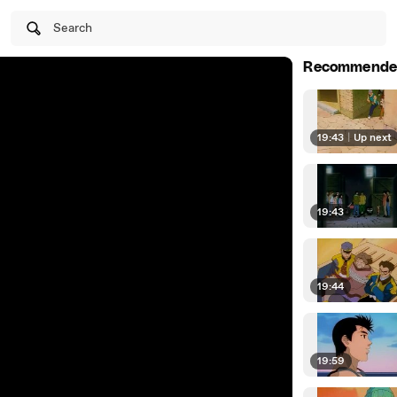
Search
Recommende
19:43
|
Up next
19:43
19:44
19:59