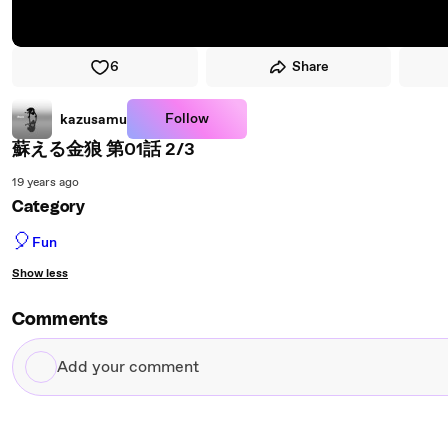
6
Share
Follow
kazusamu
蘇える金狼 第01話 2/3
19 years ago
Category
🎈
Fun
Show less
Comments
Add
your
comment