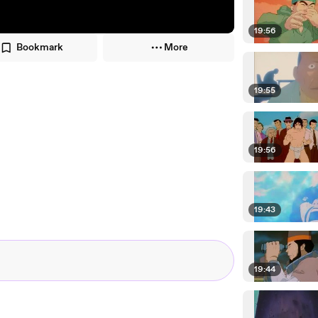
19:56
Bookmark
More
19:55
19:56
19:43
19:44