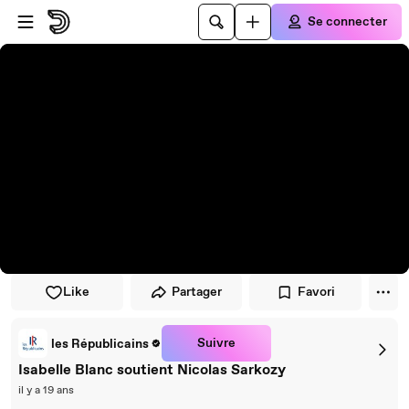
Passer au player
Passer au contenu principal
Se connecter
Like
Partager
Favori
Suivre
les Républicains
Isabelle Blanc soutient Nicolas Sarkozy
il y a 19 ans