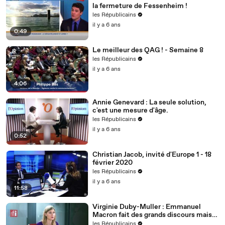
la fermeture de Fessenheim !
les Républicains
il y a 6 ans
0:49
Le meilleur des QAG ! - Semaine 8
les Républicains
il y a 6 ans
4:06
Annie Genevard : La seule solution,
c'est une mesure d'âge.
les Républicains
il y a 6 ans
0:52
Christian Jacob, invité d'Europe 1 - 18
février 2020
les Républicains
il y a 6 ans
11:58
Virginie Duby-Muller : Emmanuel
Macron fait des grands discours mais
nous voulons des actes !
les Républicains