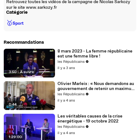
Retrouvez toutes les vidéos de la campagne de Nicolas Sarkozy
sur le site www.sarkozy.fr
Catégorie
🥇
Sport
Recommandations
8 mars 2023 - La femme républicaine
est une femme libre !
les Républicains
il y a 3 ans
3:50
|
À suivre
Olivier Marleix : « Nous demandons au
gouvernement de retenir un maximum
de nos propositions. »
les Républicains
il y a 4 ans
0:44
Les véritables causes de la crise
énergétique - 19 octobre 2022
les Républicains
il y a 4 ans
1:29:00