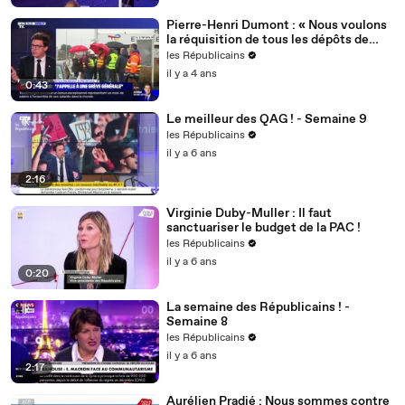
Pierre-Henri Dumont : « Nous voulons
la réquisition de tous les dépôts de
carburant ! »
les Républicains
il y a 4 ans
0:43
Le meilleur des QAG ! - Semaine 9
les Républicains
il y a 6 ans
2:16
Virginie Duby-Muller : Il faut
sanctuariser le budget de la PAC !
les Républicains
il y a 6 ans
0:20
La semaine des Républicains ! -
Semaine 8
les Républicains
il y a 6 ans
2:17
Aurélien Pradié : Nous sommes contre