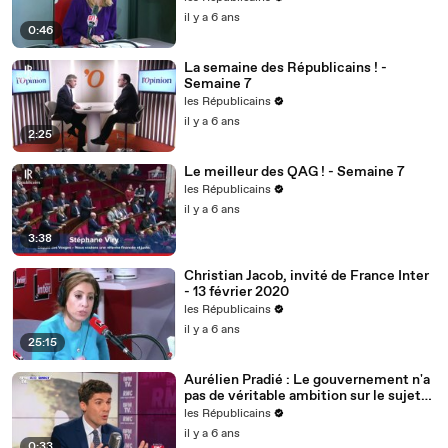
il y a 6 ans
0:46
La semaine des Républicains ! -
Semaine 7
les Républicains
il y a 6 ans
2:25
Le meilleur des QAG ! - Semaine 7
les Républicains
il y a 6 ans
3:38
Christian Jacob, invité de France Inter
- 13 février 2020
les Républicains
il y a 6 ans
25:15
Aurélien Pradié : Le gouvernement n'a
pas de véritable ambition sur le sujet
du handicap.
les Républicains
il y a 6 ans
0:33