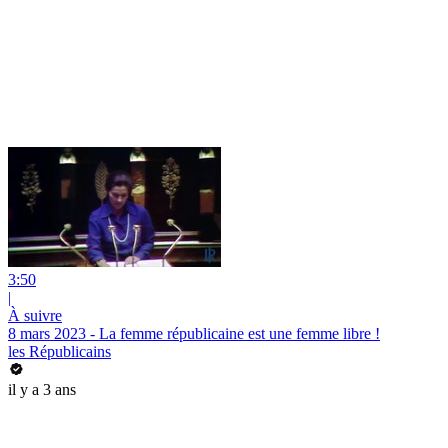
3:50
|
À suivre
8 mars 2023 - La femme républicaine est une femme libre !
les Républicains
il y a 3 ans