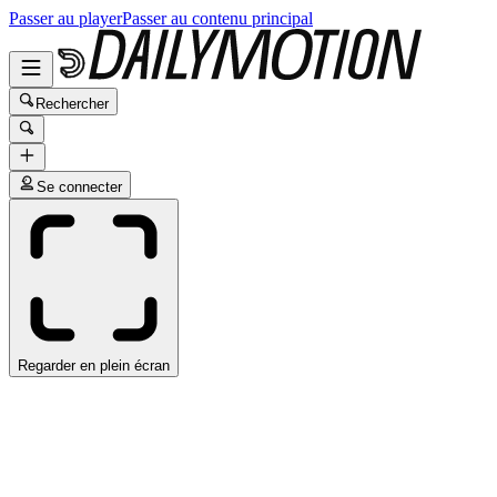
Passer au player
Passer au contenu principal
Rechercher
Se connecter
Regarder en plein écran