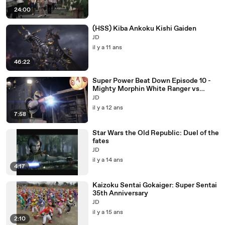
24:00
(HSS) Kiba Ankoku Kishi Gaiden
JD
il y a 11 ans
46:22
Super Power Beat Down Episode 10 -
Mighty Morphin White Ranger vs
Scorpion
JD
il y a 12 ans
7:58
Star Wars the Old Republic: Duel of the
fates
JD
il y a 14 ans
4:17
Kaizoku Sentai Gokaiger: Super Sentai
35th Anniversary
JD
il y a 15 ans
2:10