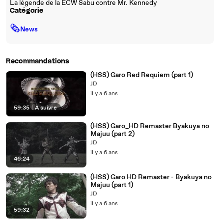
La légende de la ECW Sabu contre Mr. Kennedy
Catégorie
🗞
News
Recommandations
(HSS) Garo Red Requiem (part 1)
JD
il y a 6 ans
59:35
|
À suivre
(HSS) Garo_HD Remaster Byakuya no
Majuu (part 2)
JD
il y a 6 ans
46:24
(HSS) Garo HD Remaster - Byakuya no
Majuu (part 1)
JD
il y a 6 ans
59:32