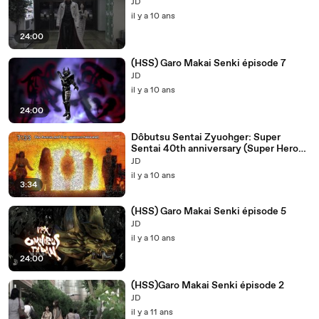
JD
il y a 10 ans
24:00
(HSS) Garo Makai Senki épisode 7
JD
il y a 10 ans
24:00
Dôbutsu Sentai Zyuohger: Super
Sentai 40th anniversary (Super Hero
Getter ver 2016)
JD
il y a 10 ans
3:34
(HSS) Garo Makai Senki épisode 5
JD
il y a 10 ans
24:00
(HSS)Garo Makai Senki épisode 2
JD
il y a 11 ans