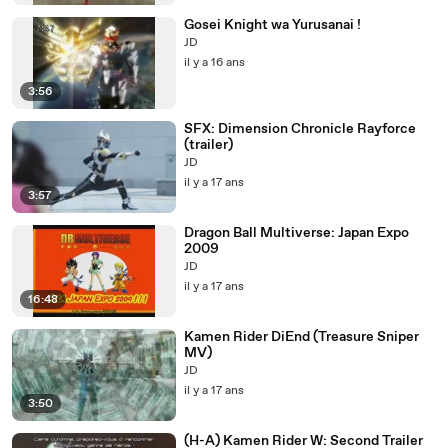
Gosei Knight wa Yurusanai !
JD
il y a 16 ans
3:56
SFX: Dimension Chronicle Rayforce
(trailer)
JD
il y a 17 ans
3:57
Dragon Ball Multiverse: Japan Expo
2009
JD
il y a 17 ans
16:48
Kamen Rider DiEnd (Treasure Sniper
MV)
JD
il y a 17 ans
3:50
(H-A) Kamen Rider W: Second Trailer