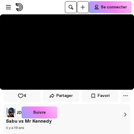
Passer au player
Passer au contenu principal
Se connecter
4
Partager
Favori
Suivre
JD
Sabu vs Mr Kennedy
il y a 19 ans