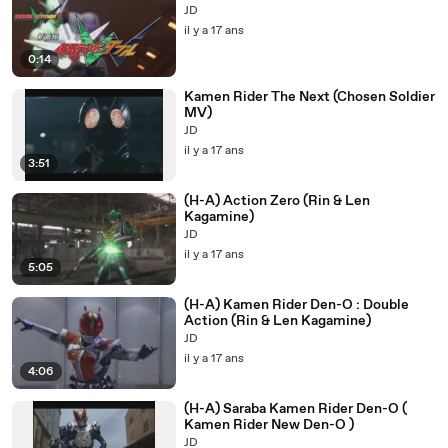
JD
il y a 17 ans
0:14
Kamen Rider The Next (Chosen Soldier
MV)
JD
il y a 17 ans
3:51
(H-A) Action Zero (Rin & Len
Kagamine)
JD
il y a 17 ans
5:05
(H-A) Kamen Rider Den-O : Double
Action (Rin & Len Kagamine)
JD
il y a 17 ans
4:06
(H-A) Saraba Kamen Rider Den-O (
Kamen Rider New Den-O )
JD