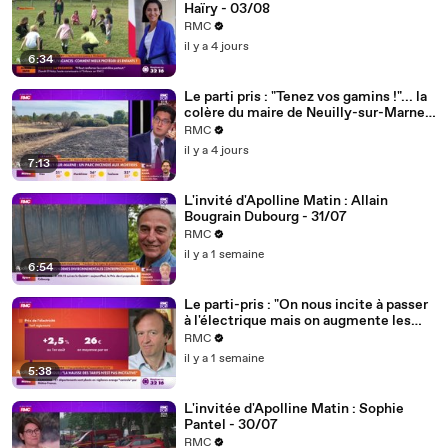
Haïry - 03/08
RMC
il y a 4 jours
6:34
Le parti pris : "Tenez vos gamins !"... la
colère du maire de Neuilly-sur-Marne
après l'incendie d'un parc provoqué par
RMC
des mortiers - 03/08
il y a 4 jours
7:13
L'invité d'Apolline Matin : Allain
Bougrain Dubourg - 31/07
RMC
il y a 1 semaine
6:54
Le parti-pris : "On nous incite à passer
à l'électrique mais on augmente les
tarifs... ce gouvernement est
RMC
incohérent" - 31/07
il y a 1 semaine
5:38
L'invitée d'Apolline Matin : Sophie
Pantel - 30/07
RMC