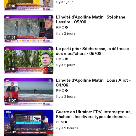
de Seine" - 06/08
il y a 1 jour
5:15
L'invité d'Apolline Matin : Stéphane
Lessire - 05/08
RMC
il y a 2 jours
4:51
Le parti pris : Sécheresse, la détresse
des maraîchers - 05/08
RMC
il y a 2 jours
7:10
L'invité d'Apolline Matin : Louis Aliot -
04/08
RMC
il y a 3 jours
7:07
Guerre en Ukraine: FPV, intercepteurs,
Shahed… les divers types de drones
utilisés lors des conflits
BFM
il y a 9 heures
3:02