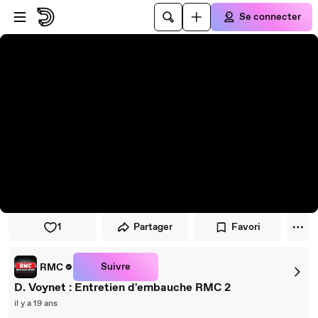
Passer au player
Passer au contenu principal
Se connecter
1
Partager
Favori
Suivre
RMC
D. Voynet : Entretien d'embauche RMC 2
il y a 19 ans