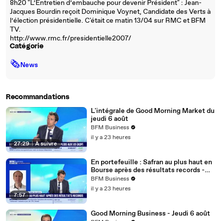
8h20 "L’Entretien d’embauche pour devenir Président" : Jean-
Jacques Bourdin reçoit Dominique Voynet, Candidate des Verts à
l’élection présidentielle. C'était ce matin 13/04 sur RMC et BFM
TV.
http://www.rmc.fr/presidentielle2007/
Catégorie
🗞
News
Recommandations
L'intégrale de Good Morning Market du
jeudi 6 août
BFM Business
il y a 23 heures
27:29
|
À suivre
En portefeuille : Safran au plus haut en
Bourse après des résultats records -
06/08
BFM Business
il y a 23 heures
7:57
Good Morning Business - Jeudi 6 août