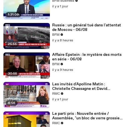
BFM Business
il y a 1 jour
1:31:09
Russie : un général tué dans l'attentat
de Moscou - 06/08
BFM
il y a 8 heures
25:55
Affaire Epstein : le mystère des morts
en série - 06/08
BFM
il y a 9 heures
30:55
Les invités d'Apolline Matin :
Christelle Chassagne et David
Lafforgue - 06/08
RMC
il y a 1 jour
6:56
Le parti pris : Nouvelle entrée /
Assemblée, "un bloc de verre grossier
d'un autre temps qui défigure les quais
RMC