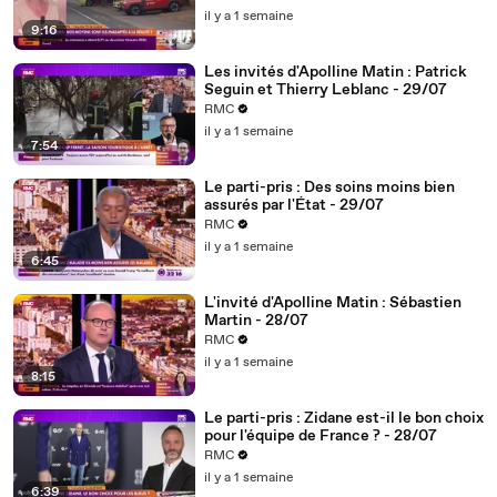
il y a 1 semaine
9:16
Les invités d'Apolline Matin : Patrick
Seguin et Thierry Leblanc - 29/07
RMC
il y a 1 semaine
7:54
Le parti-pris : Des soins moins bien
assurés par l'État - 29/07
RMC
il y a 1 semaine
6:45
L'invité d'Apolline Matin : Sébastien
Martin - 28/07
RMC
il y a 1 semaine
8:15
Le parti-pris : Zidane est-il le bon choix
pour l'équipe de France ? - 28/07
RMC
il y a 1 semaine
6:39