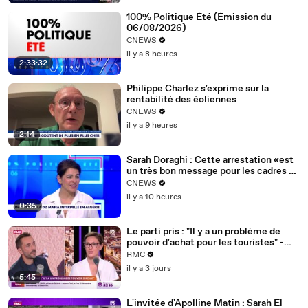
100% Politique Été (Émission du
06/08/2026)
CNEWS
il y a 8 heures
2:33:32
Philippe Charlez s'exprime sur la
rentabilité des éoliennes
CNEWS
il y a 9 heures
2:14
Sarah Doraghi : Cette arrestation «est
un très bon message pour les cadres de
la DZ Mafia»
CNEWS
il y a 10 heures
0:35
Le parti pris : "Il y a un problème de
pouvoir d'achat pour les touristes" -
04/08
RMC
il y a 3 jours
5:45
L'invitée d'Apolline Matin : Sarah El