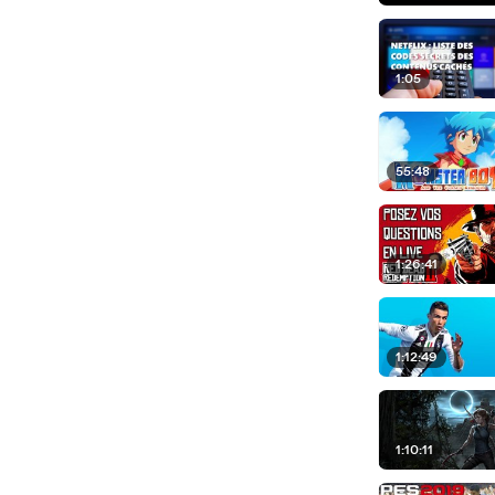
1:05
55:48
1:26:41
1:12:49
1:10:11