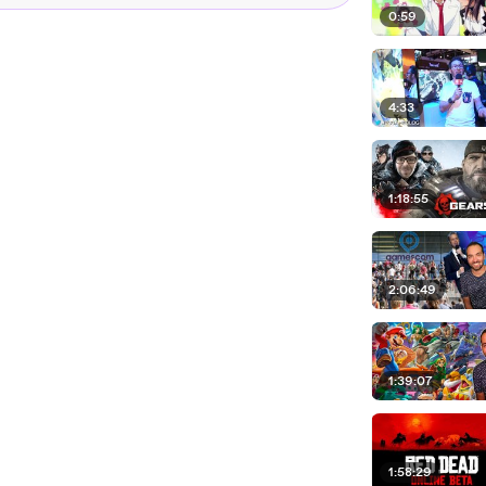
0:59
4:33
1:18:55
2:06:49
1:39:07
1:58:29