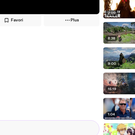
2:09
Favori
Plus
8:38
9:00
15:19
1:04