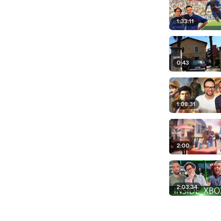
1:33:11
0:43
1:08:31
2:00
2:03:34