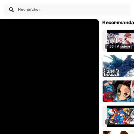
Rechercher
Recommanda
1:53
|
À suivre
2:34
1:44
1:10