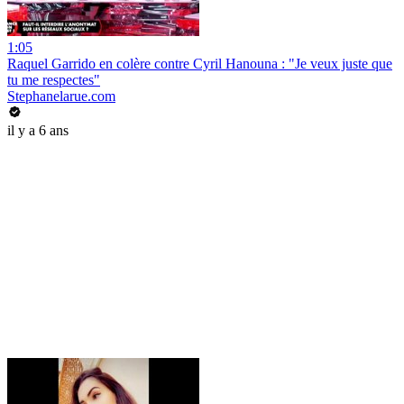
1:05
Raquel Garrido en colère contre Cyril Hanouna : "Je veux juste que
tu me respectes"
Stephanelarue.com
il y a 6 ans