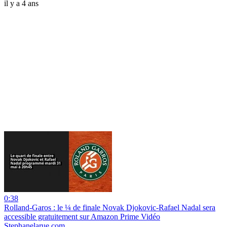
il y a 4 ans
0:38
Rolland-Garos : le ¼ de finale Novak Djokovic-Rafael Nadal sera
accessible gratuitement sur Amazon Prime Vidéo
Stephanelarue.com