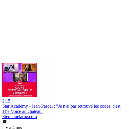
2:15
Star Academy - Jean-Pascal : "Je n'ai pas retrouvé les codes, c'est
The Voice au chateau"
Stephanelarue.com
il y a 4 ans