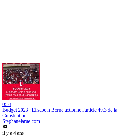
0:53
Budget 2023 : Elisabeth Borne actionne l'article 49.3 de la
Constitution
Stephanelarue.com
il y a 4 ans