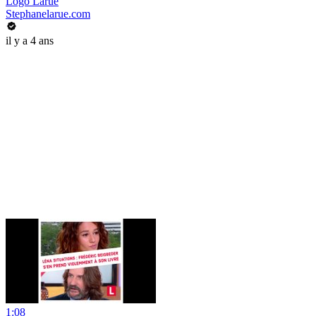
Logo Larue
Stephanelarue.com
il y a 4 ans
1:08