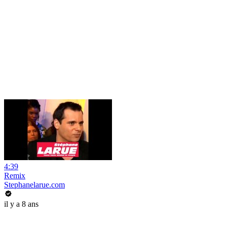
4:39
Remix
Stephanelarue.com
il y a 8 ans