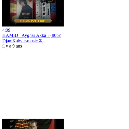
4:09
HAMID - Ayghar Akka ? (80'S)
DjamKabyle-music ⵣ
il y a 9 ans