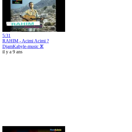
5:31
RAHIM - Acimi Acimi ?
DjamKabyle-music ⵣ
il y a 9 ans