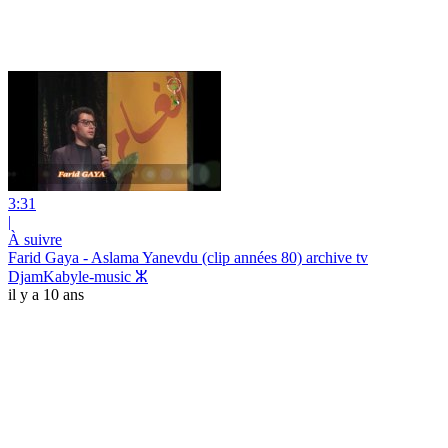
3:31
|
À suivre
Farid Gaya - Aslama Yanevdu (clip années 80) archive tv
DjamKabyle-music ⵣ
il y a 10 ans