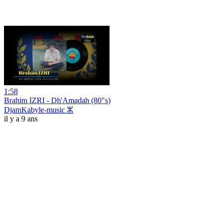
1:58
Brahim IZRI - Dh'Amadah (80"s)
DjamKabyle-music ⵣ
il y a 9 ans