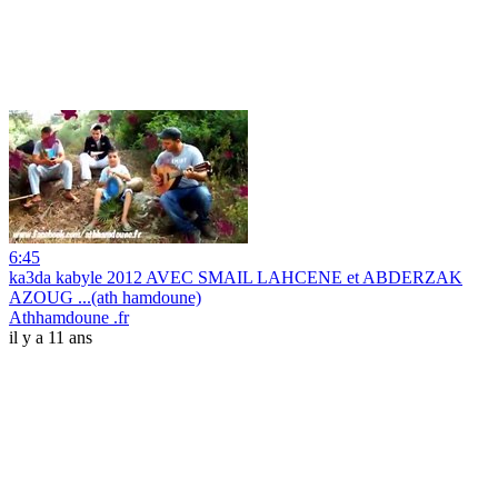
6:45
ka3da kabyle 2012 AVEC SMAIL LAHCENE et ABDERZAK
AZOUG ...(ath hamdoune)
Athhamdoune .fr
il y a 11 ans