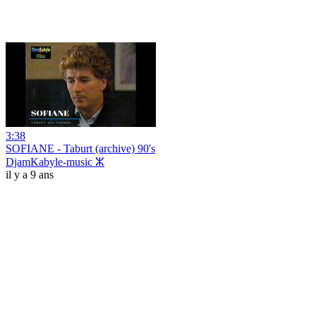
3:38
SOFIANE - Taburt (archive) 90's
DjamKabyle-music ⵣ
il y a 9 ans