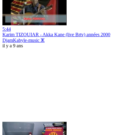
5:44
Karim TIZOUIAR - Akka Kane (live Brtv) années 2000
DjamKabyle-music ⵣ
il y a 9 ans