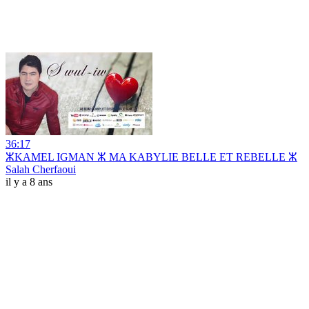
36:17
ⵣKAMEL IGMAN ⵣ MA KABYLIE BELLE ET REBELLE ⵣ
Salah Cherfaoui
il y a 8 ans