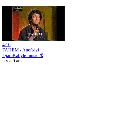
4:10
FAHEM - Aneft-iyi
DjamKabyle-music ⵣ
il y a 9 ans