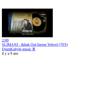
2:09
SLIMANI - Ikhak Oul Inesse Yehvel (70'S)
DjamKabyle-music ⵣ
il y a 9 ans