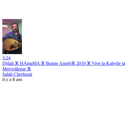
3:24
Djilali ⵣ HAmaMA ⵣ Bonne Annéeⵣ 2019 ⵣ Vive la Kabylie la
Merveilleuse ⵣ
Salah Cherfaoui
il y a 8 ans