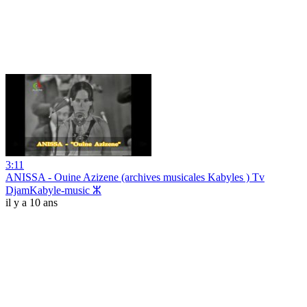
3:11
ANISSA - Ouine Azizene (archives musicales Kabyles ) Tv
DjamKabyle-music ⵣ
il y a 10 ans