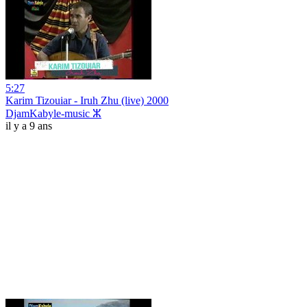
5:27
Karim Tizouiar - Iruh Zhu (live) 2000
DjamKabyle-music ⵣ
il y a 9 ans