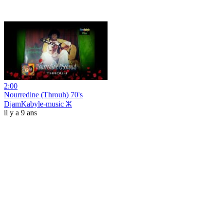
2:00
Nourredine (Throuh) 70's
DjamKabyle-music ⵣ
il y a 9 ans