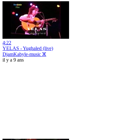
4:22
YELAS - Yughaled (live)
DjamKabyle-music ⵣ
il y a 9 ans