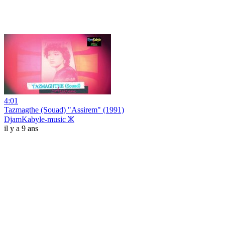
4:01
Tazmagthe (Souad) "Assirem" (1991)
DjamKabyle-music ⵣ
il y a 9 ans