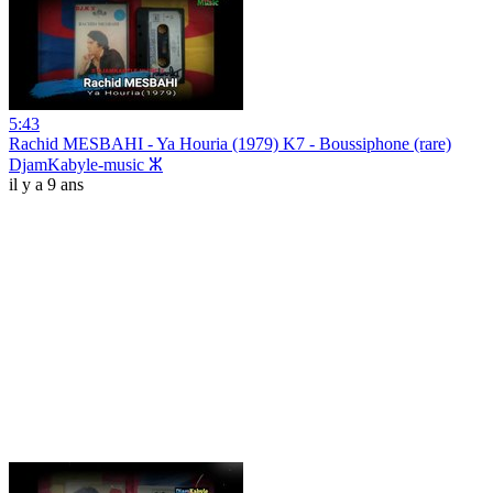
5:43
Rachid MESBAHI - Ya Houria (1979) K7 - Boussiphone (rare)
DjamKabyle-music ⵣ
il y a 9 ans