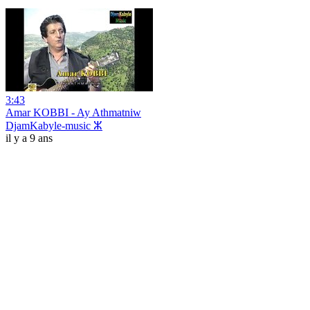
3:43
Amar KOBBI - Ay Athmatniw
DjamKabyle-music ⵣ
il y a 9 ans