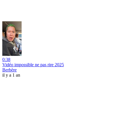
0:38
Vidéo impossible ne pas rire 2025
Berbère
il y a 1 an