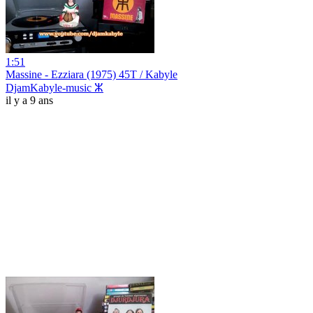
1:51
Massine - Ezziara (1975) 45T / Kabyle
DjamKabyle-music ⵣ
il y a 9 ans