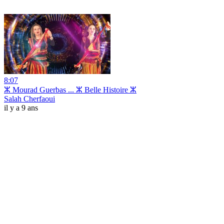
8:07
ⵣ Mourad Guerbas ... ⵣ Belle Histoire ⵣ
Salah Cherfaoui
il y a 9 ans