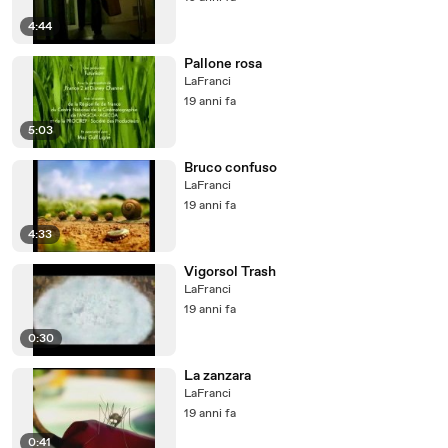
4:44
Pallone rosa
LaFranci
19 anni fa
5:03
Bruco confuso
LaFranci
19 anni fa
4:33
Vigorsol Trash
LaFranci
19 anni fa
0:30
La zanzara
LaFranci
19 anni fa
0:41