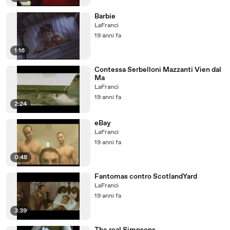
Barbie
LaFranci
19 anni fa
1:16
Contessa Serbelloni Mazzanti Vien dal
Ma
LaFranci
19 anni fa
2:24
eBay
LaFranci
19 anni fa
0:48
Fantomas contro ScotlandYard
LaFranci
19 anni fa
3:39