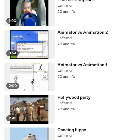
The real Simpsons
LaFranci
20 anni fa
1:00
Animator vs Animation 2
LaFranci
20 anni fa
3:54
Animator vs Animation 1
LaFranci
20 anni fa
2:00
Hollywood party
LaFranci
20 anni fa
2:43
Dancing hippo
LaFranci