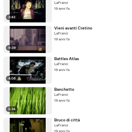
LaFranci
19 anni fa
3:43
Vieni avanti Cretino
LaFranci
19 anni fa
9:39
Battles Atlas
LaFranci
19 anni fa
4:06
Banchetto
LaFranci
19 anni fa
5:34
Bruco di città
LaFranci
19 anni fa