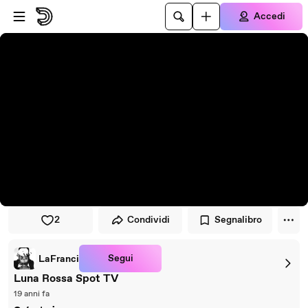
Vai al lettore
Passa al contenuto principale
Accedi
2
Condividi
Segnalibro
Segui
LaFranci
Luna Rossa Spot TV
19 anni fa