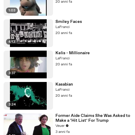
20 anni fa
1:03
Smiley Faces
LaFranci
20 anni fa
4:13
Kelis - Millionaire
LaFranci
20 anni fa
3:37
Kasabian
LaFranci
20 anni fa
3:24
Former Aide Claims She Was Asked to
Make a ‘Hit List’ For Trump
Veuer
3 anni fa