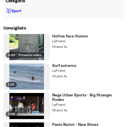
Categoria
🥇
Sport
Consigliato
Hollow face illusion
LaFranci
19 anni fa
0:59
|
Prossimi video
Surf estremo
LaFranci
19 anni fa
1:29
Negs Urban Sports - Big Stranger
Rodeo
LaFranci
19 anni fa
2:36
Paolo Nutini - New Shoes