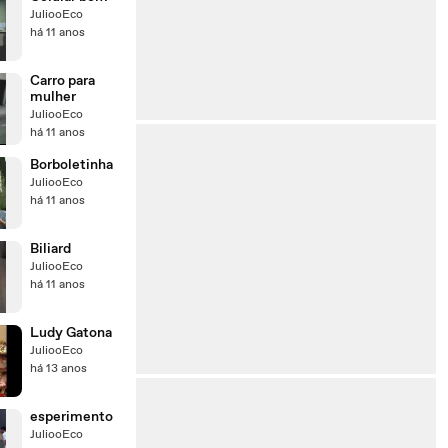
JuliooEco
há 11 anos
Carro para
mulher
JuliooEco
há 11 anos
Borboletinha
JuliooEco
há 11 anos
Biliard
JuliooEco
há 11 anos
Ludy Gatona
JuliooEco
há 13 anos
esperimento
JuliooEco