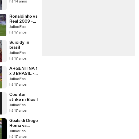
há 14 anos
Ronaldinho vs
Real 2009 -
[By E c o O]
JuliooEco
há 17 anos
Suicidy in
brasil
JuliooEco
há 17 anos
ARGENTINA 1
x 3 BRASIL -
Eliminatórias
JuliooEco
da Copa 2010
há 17 anos
Counter
strike in Brasil
JuliooEco
há 17 anos
Goals di Diego
Roma vs
Juventus All
JuliooEco
Goals
há 17 anos