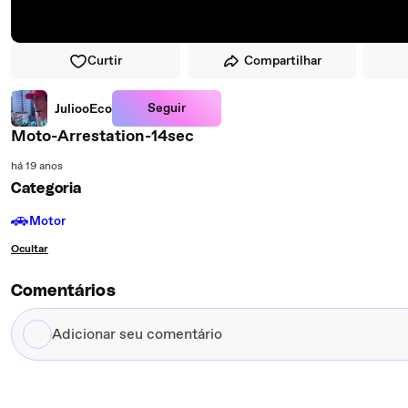
Curtir
Compartilhar
Seguir
JuliooEco
Moto-Arrestation-14sec
há 19 anos
Categoria
🚗
Motor
Ocultar
Comentários
Adicionar
seu
comentário