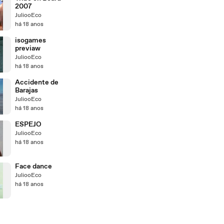
2007
JuliooEco
há 18 anos
isogames
previaw
JuliooEco
há 18 anos
Accidente de
Barajas
JuliooEco
há 18 anos
ESPEJO
JuliooEco
há 18 anos
Face dance
JuliooEco
há 18 anos