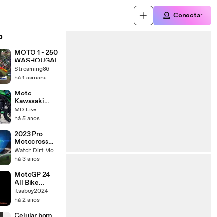
Conectar
o
MOTO 1 - 250
WASHOUGAL
Streaming86
há 1 semana
Moto
Kawasaki
Z1000 Tuning
MD Like
há 5 anos
2023 Pro
Motocross
Ironman 250
Watch Dirt Moto Videos
Moto 2
há 3 anos
MotoGP 24
All Bike
Sounds
itsaboy2024
há 2 anos
Celular bom