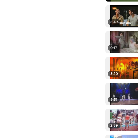
5:49
0:17
3:20
9:51
2:39