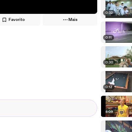
0:32
Favorito
Mais
0:11
0:30
0:12
5:09