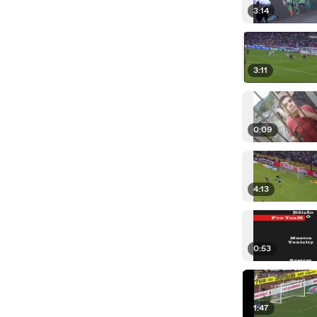
3:14
3:11
0:09
4:13
0:53
1:47