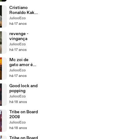
Highligts
Cristiano
Ronaldo Kaká
(K8) TVE
JuliooEco
subtitulada en
há 17 anos
español
revenge -
vingança
JuliooEco
há 17 anos
Mc zoi de
gato amor é
só de mãe
JuliooEco
há 17 anos
Good lock and
popping
JuliooEco
há 18 anos
Tribe on Board
2008
JuliooEco
há 18 anos
Tribe on Board