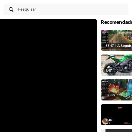
Pesquisar
Recomendad
37:17
|
A Seguir
1:47
37:36
1:30