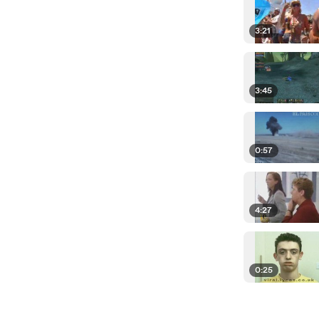
3:21
3:45
0:57
4:27
0:25