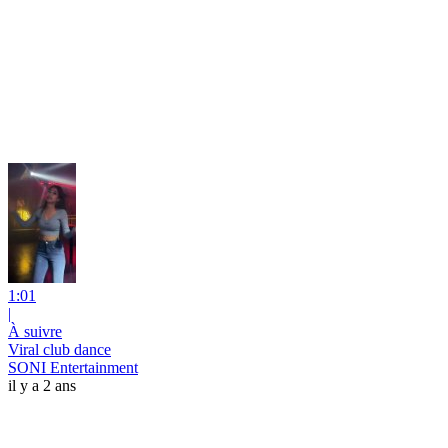
1:01
|
À suivre
Viral club dance
SONI Entertainment
il y a 2 ans