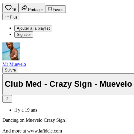
16
Partager
Favori
Plus
Ajouter à la playlist
Signaler
Mr Muevelo
Suivre
Club Med - Crazy Sign - Muevelo 
il y a 19 ans
Dancing on Muevelo Crazy Sign !
And more at www.lafidele.com