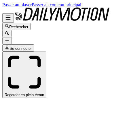
Passer au player
Passer au contenu principal
Rechercher
Se connecter
Regarder en plein écran