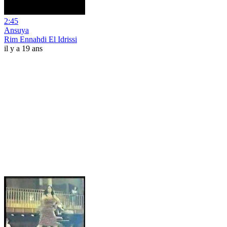
2:45
Ansuya
Rim Ennahdi El Idrissi
il y a 19 ans