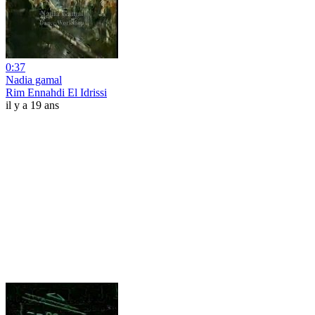
0:37
Nadia gamal
Rim Ennahdi El Idrissi
il y a 19 ans