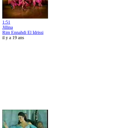
1:51
Jillina
Rim Ennahdi El Idrissi
il y a 19 ans