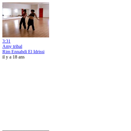
3:31
Amy tribal
Rim Ennahdi El Idrissi
il y a 18 ans