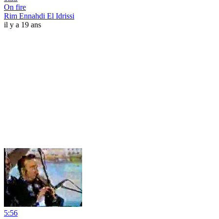
On fire
Rim Ennahdi El Idrissi
il y a 19 ans
5:56