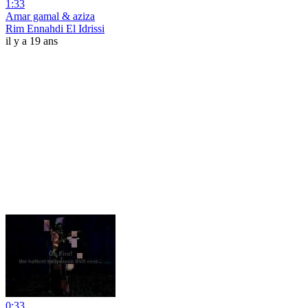
1:33
Amar gamal & aziza
Rim Ennahdi El Idrissi
il y a 19 ans
0:33