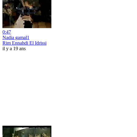
0:47
Nadia gamal1
Rim Ennahdi El Idrissi
il y a 19 ans