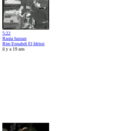
5:22
Raqia hassan
Rim Ennahdi El Idrissi
il y a 19 ans