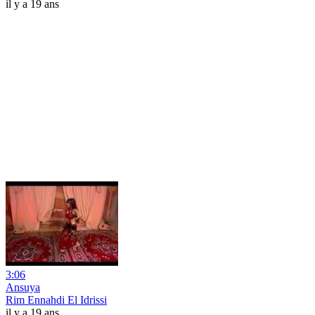
il y a 19 ans
3:06
Ansuya
Rim Ennahdi El Idrissi
il y a 19 ans