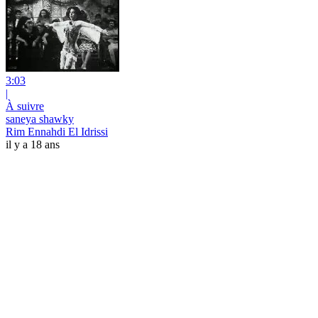
3:03
|
À suivre
saneya shawky
Rim Ennahdi El Idrissi
il y a 18 ans