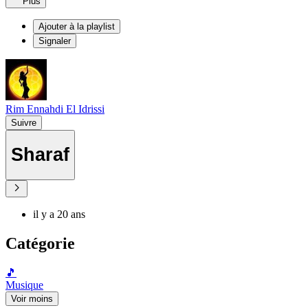
Plus
Ajouter à la playlist
Signaler
Rim Ennahdi El Idrissi
Suivre
Sharaf
il y a 20 ans
Catégorie
🎵
Musique
Voir moins