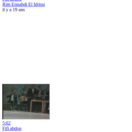
Rim Ennahdi El Idrissi
il y a 19 ans
5:02
Fifi abdou