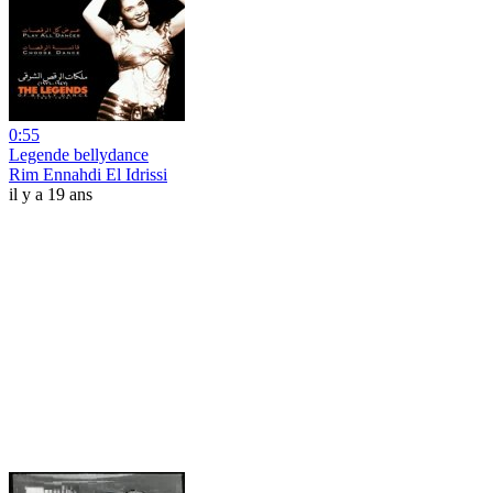
0:55
Legende bellydance
Rim Ennahdi El Idrissi
il y a 19 ans