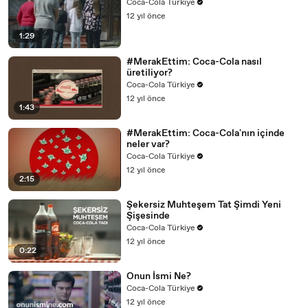
Coca-Cola Türkiye
12 yıl önce
1:29
#MerakEttim: Coca-Cola nasıl
üretiliyor?
Coca-Cola Türkiye
12 yıl önce
1:43
#MerakEttim: Coca-Cola'nın içinde
neler var?
Coca-Cola Türkiye
12 yıl önce
2:15
Şekersiz Muhteşem Tat Şimdi Yeni
Şişesinde
Coca-Cola Türkiye
12 yıl önce
0:22
Onun İsmi Ne?
Coca-Cola Türkiye
12 yıl önce