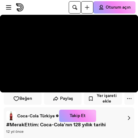
Oynatıcıya atla
Ana içeriğe atla
Oturum açın
Yer işareti
Beğen
Paylaş
ekle
Takip Et
Coca-Cola Türkiye
#MerakEttim: Coca-Cola'nın 128 yıllık tarihi
12 yıl önce