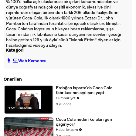
% 100’ü halka açık uluslararası bir şirket konumunda olan ve
dünya coğrafyasında çok çeşitli ekonomik, siyasi ve dini
rejimlerden oluşan birbirinden farklı 206 ülkede faaliyetlerini
yürüten Coca-Cola, ilk olarak 1886 yılında Eczacı Dr. John
Pemberton tarafından ferahlatıcı bir içecek olarak üretilmiştir.
Coca-Cola’nın logosunun hikayesinden reklamlarına, şişe
tasarımından ilk fabrikasına kadar dünyanın en sevilen içeceği
haline getiren 128 yıllık öyküsünü “Merak Ettim” diyenler için
hazırladığımız videoyu izleyin.
Kategori
️👩‍💻️
Web Kamerası
Önerilen
Erdoğan Isparta'da Coca Cola
fabrikasının açılışını yaptı
Cumhuriyet
9 yıl önce
1:52
|
Sıradaki
Coca Cola neden kolaları geri
çağırıyor?
Haberler.com