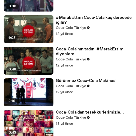
0:36
#MerakEttim Coca-Cola kaç derecede
içilir?
Coca-Cola Türkiye
12 yıl önce
1:05
Coca-Cola'nın tadını #MerakEttim
diyenlere
Coca-Cola Türkiye
12 yıl önce
0:48
Görünmez Coca-Cola Makinesi
Coca-Cola Türkiye
12 yıl önce
2:15
Coca-Cola'dan tesekkurlerimizle...
Coca-Cola Türkiye
13 yıl önce
0:43