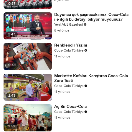
2 yıl önce
0:37
Duyunca çok şaşıracaksınız! Coca-Cola
ile ilgili bu detayı biliyor muydunuz?
Yeni Akit Gazetesi
5 yıl önce
3:47
Renklendir Yazını
Coca-Cola Türkiye
11 yıl önce
0:43
Markette Kafaları Karıştıran Coca-Cola
Zero Testi
Coca-Cola Türkiye
11 yıl önce
2:43
Aç Bir Coca-Cola
Coca-Cola Türkiye
11 yıl önce
2:52