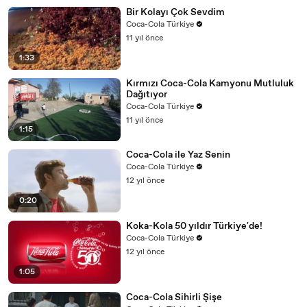
Bir Kolayı Çok Sevdim
Coca-Cola Türkiye
11 yıl önce
1:33
Kırmızı Coca-Cola Kamyonu Mutluluk
Dağıtıyor
Coca-Cola Türkiye
11 yıl önce
1:15
Coca-Cola ile Yaz Senin
Coca-Cola Türkiye
12 yıl önce
0:20
Koka-Kola 50 yıldır Türkiye'de!
Coca-Cola Türkiye
12 yıl önce
1:05
Coca-Cola Sihirli Şişe