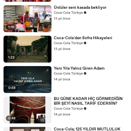
Ünlüler seni kasada bekliyor
Coca-Cola Türkiye
13 yıl önce
1:18
Coca-Cola'dan Sofra Hikayeleri
Coca-Cola Türkiye
13 yıl önce
1:22
Yeni Yıla Yalnız Giren Adam
Coca-Cola Türkiye
14 yıl önce
0:58
BU GÜNE KADAR HİÇ GÖRMEDİĞİN
BİR ŞEYİ NASIL TARİF EDERSİN?
Coca-Cola Türkiye
14 yıl önce
0:48
Coca-Cola; 125 YILDIR MUTLULUK