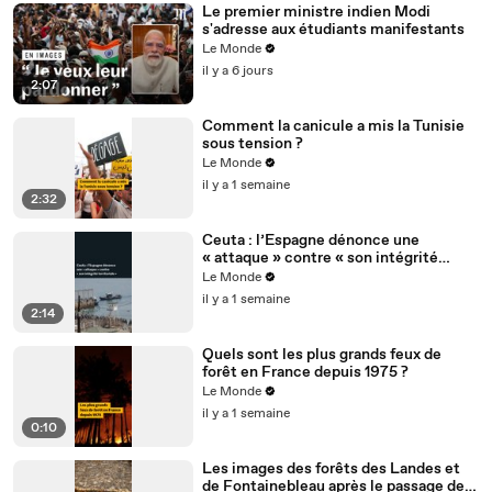
Le premier ministre indien Modi
s'adresse aux étudiants manifestants
Le Monde
il y a 6 jours
2:07
Comment la canicule a mis la Tunisie
sous tension ?
Le Monde
il y a 1 semaine
2:32
Ceuta : l’Espagne dénonce une
« attaque » contre « son intégrité
territoriale »
Le Monde
il y a 1 semaine
2:14
Quels sont les plus grands feux de
forêt en France depuis 1975 ?
Le Monde
il y a 1 semaine
0:10
Les images des forêts des Landes et
de Fontainebleau après le passage des