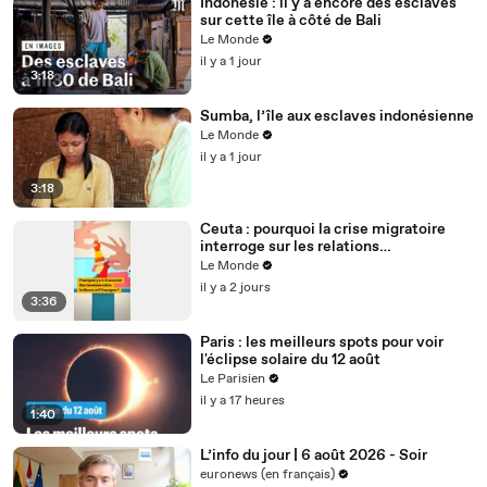
Indonésie : il y a encore des esclaves
sur cette île à côté de Bali
Le Monde
il y a 1 jour
3:18
Sumba, l’île aux esclaves indonésienne
Le Monde
il y a 1 jour
3:18
Ceuta : pourquoi la crise migratoire
interroge sur les relations
diplomatiques entre le Maroc et
Le Monde
l’Espagne ?
il y a 2 jours
3:36
Paris : les meilleurs spots pour voir
l'éclipse solaire du 12 août
Le Parisien
il y a 17 heures
1:40
L’info du jour | 6 août 2026 - Soir
euronews (en français)