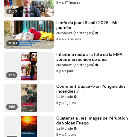
il y a 17 heures
11:30
L’info du jour | 6 août 2026 - Mi-
journée
euronews (en français)
il y a 23 heures
11:43
Infantino reste à la tête de la FIFA
après une réunion de crise
euronews (en français)
il y a 1 jour
1:16
Comment traque-t-on l’origine des
incendies ?
Le Monde
il y a 2 jours
1:55
Guatemala : les images de l’éruption
du volcan Fuego
Le Monde
il y a 2 jours