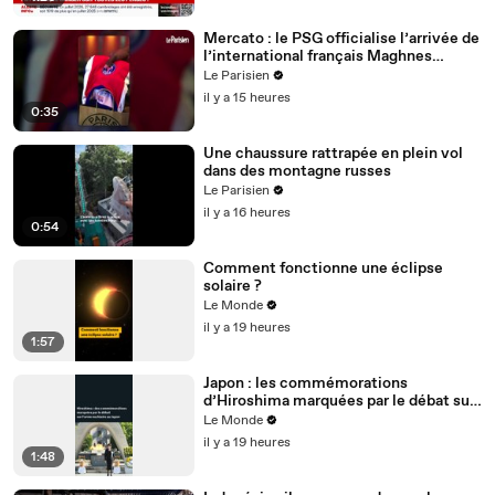
Mercato : le PSG officialise l’arrivée de
l’international français Maghnes
Akliouche
Le Parisien
il y a 15 heures
0:35
Une chaussure rattrapée en plein vol
dans des montagne russes
Le Parisien
il y a 16 heures
0:54
Comment fonctionne une éclipse
solaire ?
Le Monde
il y a 19 heures
1:57
Japon : les commémorations
d’Hiroshima marquées par le débat sur
l’arme nucléaire
Le Monde
il y a 19 heures
1:48