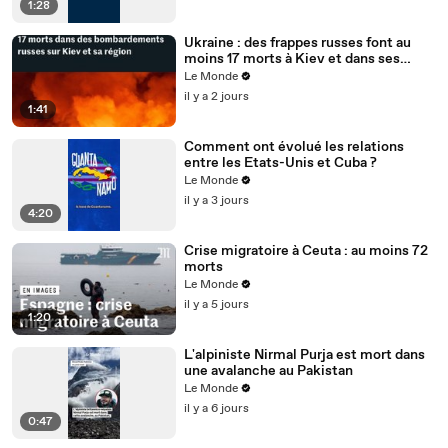
1:28
Ukraine : des frappes russes font au
moins 17 morts à Kiev et dans ses
environs, des entrepôts touchés
Le Monde
il y a 2 jours
1:41
Comment ont évolué les relations
entre les Etats-Unis et Cuba ?
Le Monde
il y a 3 jours
4:20
Crise migratoire à Ceuta : au moins 72
morts
Le Monde
il y a 5 jours
1:20
L'alpiniste Nirmal Purja est mort dans
une avalanche au Pakistan
Le Monde
il y a 6 jours
0:47