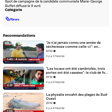
Spot de campagne de la candidate communiste Marie-George
Buffet diffusé le 9 avril.
Catégorie
🗞
News
Recommandations
"Je n'ai jamais connu une année de
sécheresse comme celle-ci": en
Charente-Maritime, à cause de la
BFM
sécheresse, l'herbe de cette prairie
il y a 3 heures
n'est plus comestible pour les vaches
1:40
|
À suivre
depuis le 1er juin
"Les locaux ont été cambriolés, trois
portes ont été cassées": le club de foot
de Champfleur victime d'un
BFM
cambriolage
il y a 4 heures
2:31
La physalie envahit des plages du Sud-
Ouest
BFM
il y a 4 heures
1:26