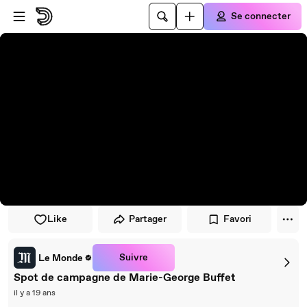
Passer au player
Passer au contenu principal
Se connecter
Like
Partager
Favori
Suivre
Le Monde
Spot de campagne de Marie-George Buffet
il y a 19 ans