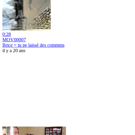
0:28
MOV00007
Brice = tu pe laissé des commms
il y a 20 ans