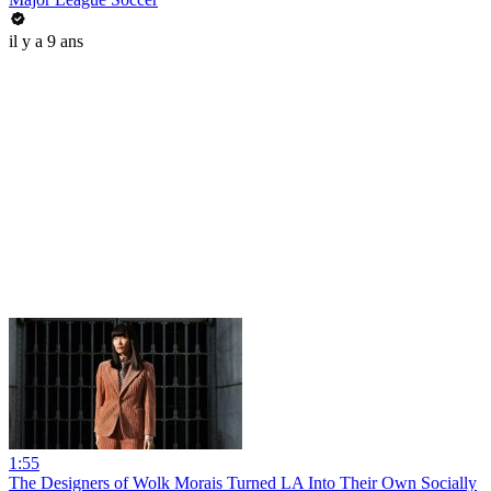
il y a 9 ans
1:55
The Designers of Wolk Morais Turned LA Into Their Own Socially