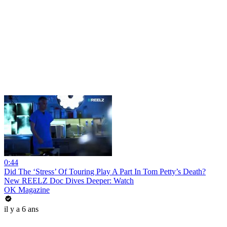
0:44
Did The ‘Stress’ Of Touring Play A Part In Tom Petty’s Death?
New REELZ Doc Dives Deeper: Watch
OK Magazine
il y a 6 ans