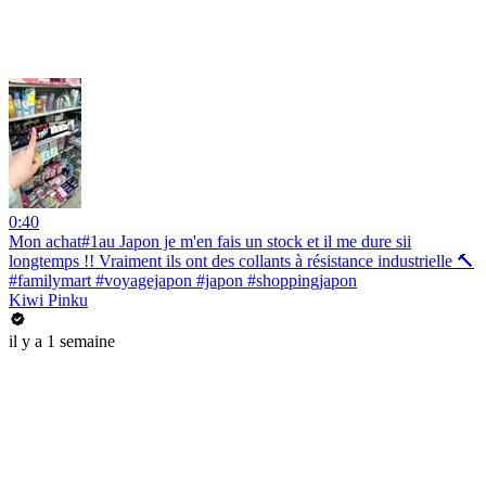
0:40
Mon achat#1au Japon je m'en fais un stock et il me dure sii
longtemps !! Vraiment ils ont des collants à résistance industrielle 🔨
#familymart #voyagejapon #japon #shoppingjapon
Kiwi Pinku
il y a 1 semaine