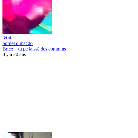
3:04
bordel o macdo
Brice = tu pe laissé des commms
il y a 20 ans