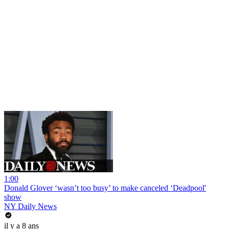
1:00
Donald Glover ‘wasn’t too busy’ to make canceled ‘Deadpool'
show
NY Daily News
il y a 8 ans