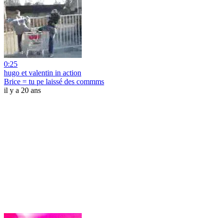
0:25
hugo et valentin in action
Brice = tu pe laissé des commms
il y a 20 ans