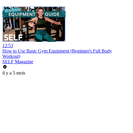
12:53
How to Use Basic Gym Equipment (Beginner's Full Body
Workout)
SELF Magazine
il y a 5 mois