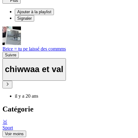
Plus
Ajouter à la playlist
Signaler
Brice = tu pe laissé des commms
Suivre
chiwwaa et val
il y a 20 ans
Catégorie
🥇
Sport
Voir moins