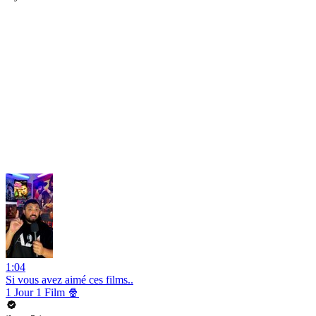
1:04
Si vous avez aimé ces films..
1 Jour 1 Film 🍿