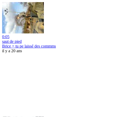
0:05
saut de pied
Brice = tu pe laissé des commms
il y a 20 ans