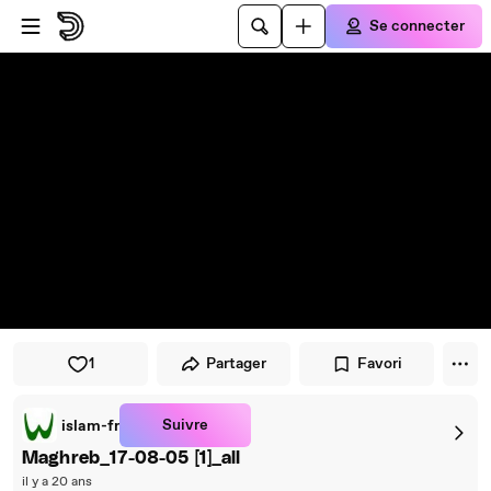
Passer au player
Passer au contenu principal
Se connecter
1
Partager
Favori
Suivre
islam-fr
Maghreb_17-08-05 [1]_all
il y a 20 ans