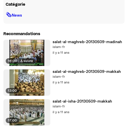
Catégorie
🗞
News
Recommandations
salat-al-maghreb-20130509-madinah
islam-fr
il y a 11 ans
16:00
|
À suivre
salat-al-maghreb-20130509-makkah
islam-fr
il y a 11 ans
13:00
salat-al-isha-20130509-makkah
islam-fr
il y a 11 ans
17:00