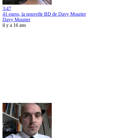
3:47
41 euros, la nouvelle BD de Davy Mourier
Davy Mourier
il y a 16 ans