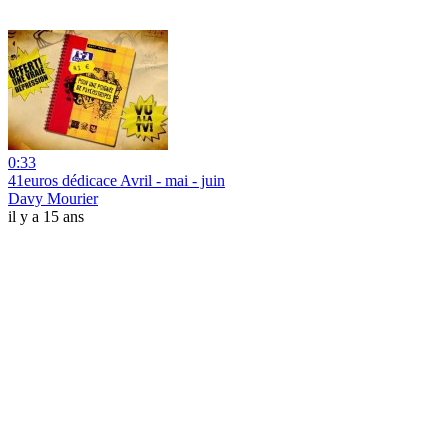
0:33
41euros dédicace Avril - mai - juin
Davy Mourier
il y a 15 ans