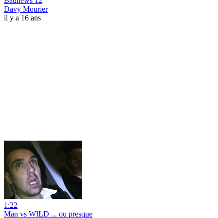
Badnews 12
Davy Mourier
il y a 16 ans
1:22
Man vs WILD ... ou presque