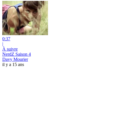
0:37
|
À suivre
NerdZ Saison 4
Davy Mourier
il y a 15 ans