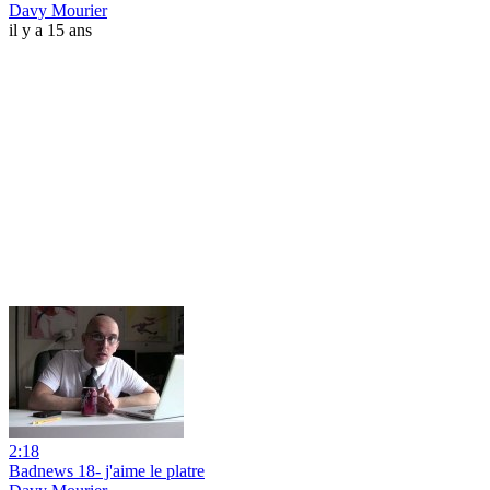
Davy Mourier
il y a 15 ans
2:18
Badnews 18- j'aime le platre