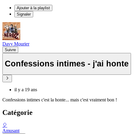
Ajouter à la playlist
Signaler
Davy Mourier
Suivre
Confessions intimes - j'ai honte
il y a 19 ans
Confessions intimes c'est la honte... mais c'est vraiment bon !
Catégorie
🎈
Amusant