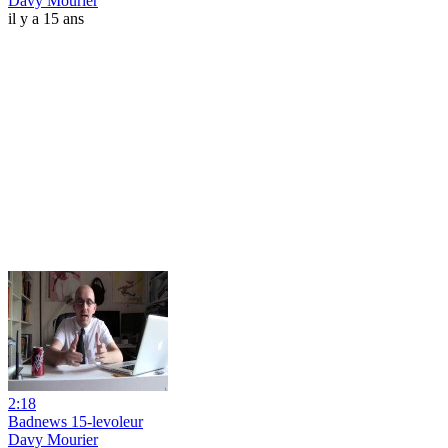
Davy Mourier
il y a 15 ans
2:18
Badnews 15-levoleur
Davy Mourier