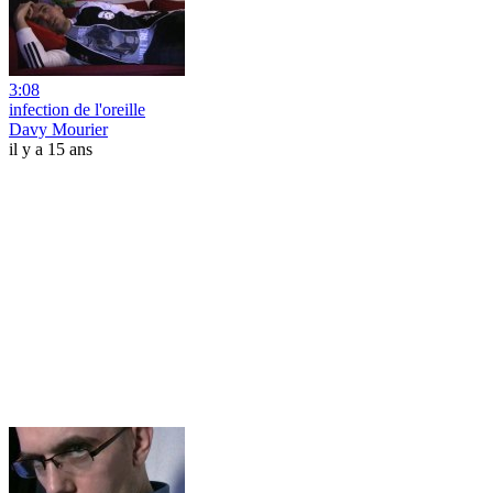
3:08
infection de l'oreille
Davy Mourier
il y a 15 ans