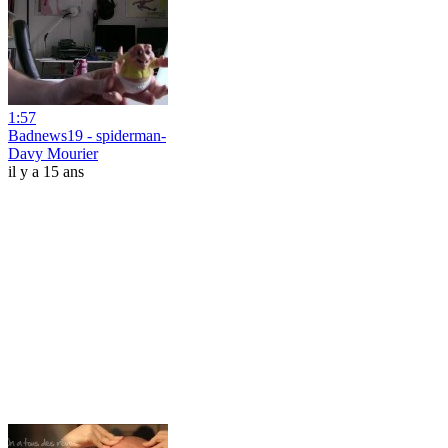
1:57
Badnews19 - spiderman-
Davy Mourier
il y a 15 ans