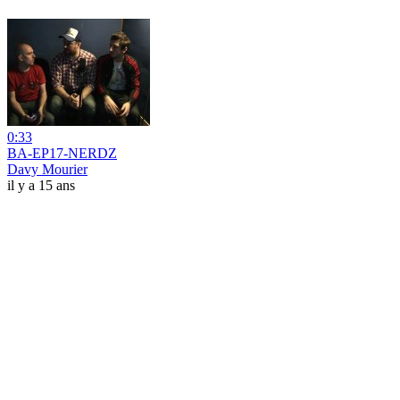
0:33
BA-EP17-NERDZ
Davy Mourier
il y a 15 ans