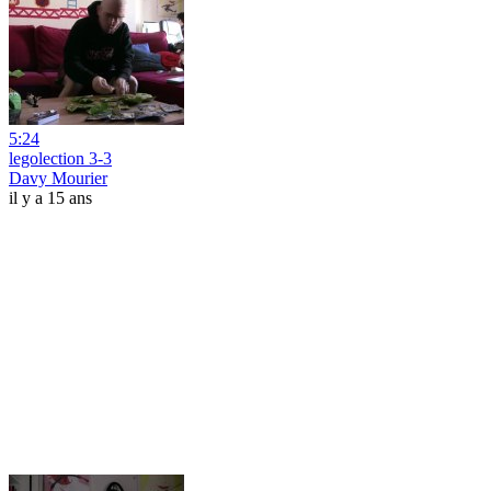
5:24
legolection 3-3
Davy Mourier
il y a 15 ans