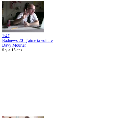
1:47
Badnews 20 - j'aime ta voiture
Davy Mourier
il y a 15 ans