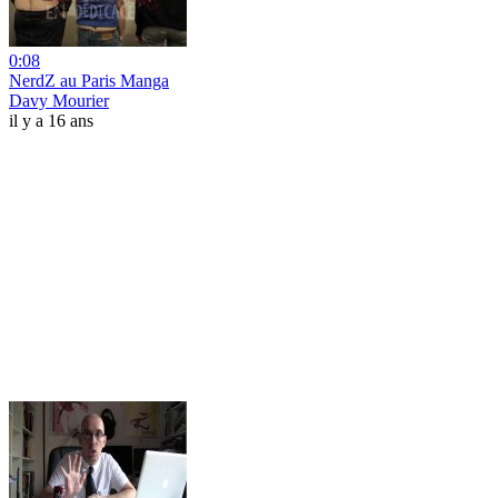
0:08
NerdZ au Paris Manga
Davy Mourier
il y a 16 ans