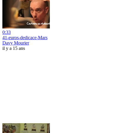
0:33
41-euros-dedicace-Mars
Davy Mourier
il y a 15 ans