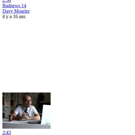
2:56
Badnews 14
Davy Mourier
il y a 16 ans
2:43