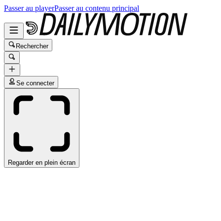
Passer au player
Passer au contenu principal
Rechercher
Se connecter
Regarder en plein écran