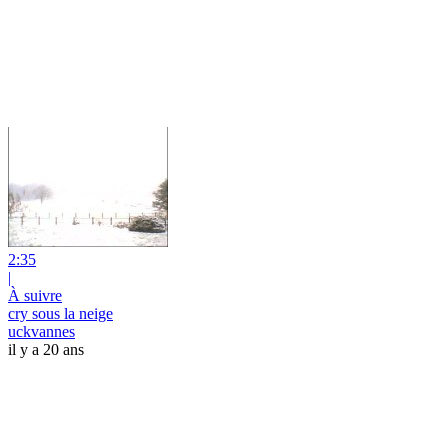
2:35
|
À suivre
cry sous la neige
uckvannes
il y a 20 ans