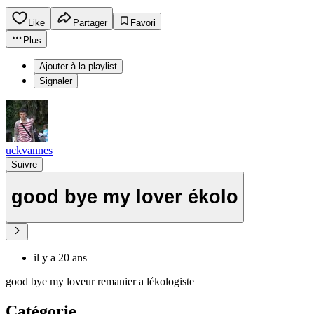
Like
Partager
Favori
Plus
Ajouter à la playlist
Signaler
uckvannes
Suivre
good bye my lover ékolo
il y a 20 ans
good bye my loveur remanier a lékologiste
Catégorie