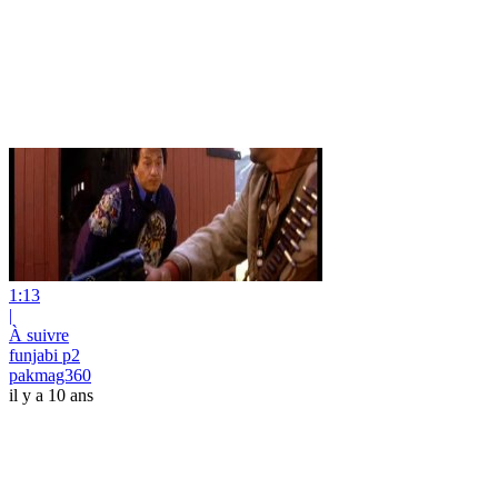
1:13
|
À suivre
funjabi p2
pakmag360
il y a 10 ans