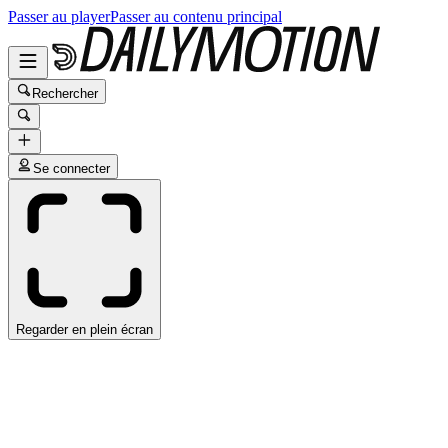
Passer au player
Passer au contenu principal
Rechercher
Se connecter
Regarder en plein écran