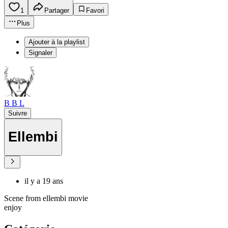
1
Partager
Favori
Plus
Ajouter à la playlist
Signaler
B B L
Suivre
Ellembi
il y a 19 ans
Scene from ellembi movie
enjoy