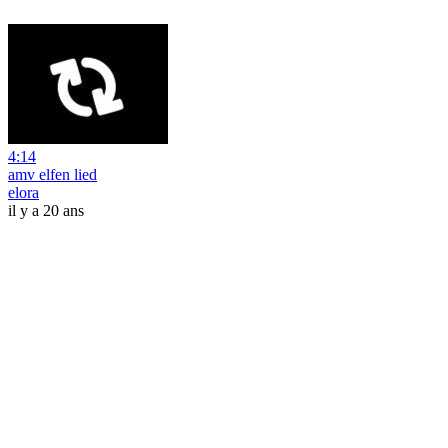
4:14
amv elfen lied
elora
il y a 20 ans