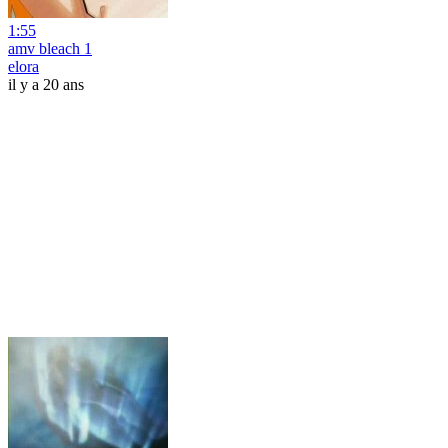
1:55
amv bleach 1
elora
il y a 20 ans