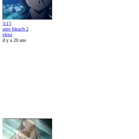
3:15
amv bleach 2
elora
il y a 20 ans