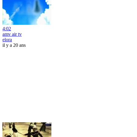
4:02
amv air tv
elora
il y a 20 ans