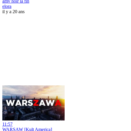
amv noir la fin
elora
il y a 20 ans
11:57
WARSAW [Kult America]