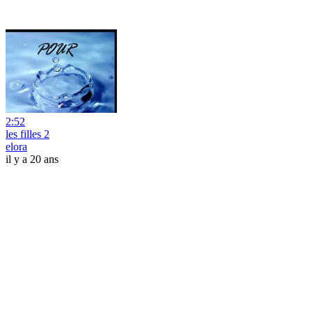
2:52
les filles 2
elora
il y a 20 ans