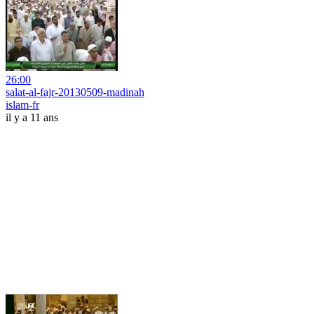
26:00
salat-al-fajr-20130509-madinah
islam-fr
il y a 11 ans