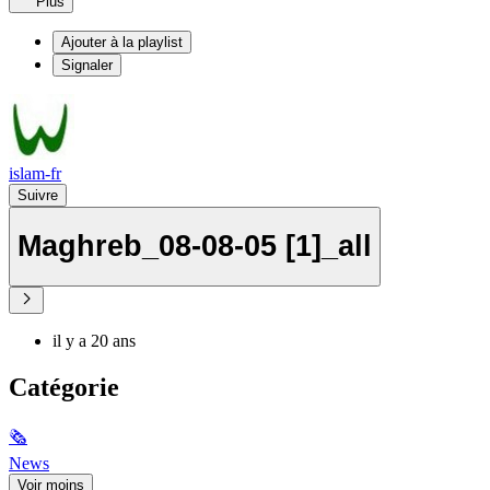
Plus
Ajouter à la playlist
Signaler
islam-fr
Suivre
Maghreb_08-08-05 [1]_all
il y a 20 ans
Catégorie
🗞
News
Voir moins