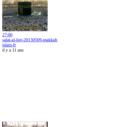
27:00
salat-al-fajr-20130509-makkah
islam-fr
il y a 11 ans