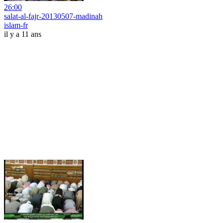
26:00
salat-al-fajr-20130507-madinah
islam-fr
il y a 11 ans