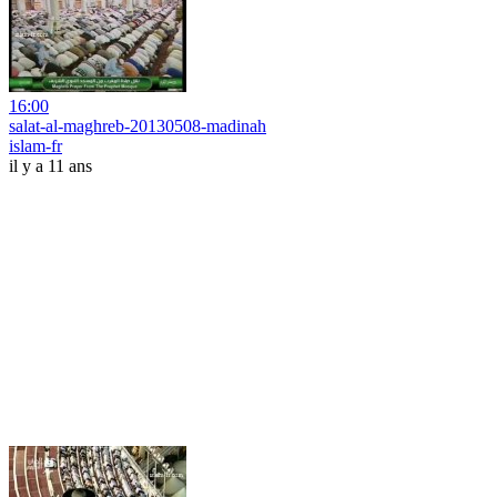
16:00
salat-al-maghreb-20130508-madinah
islam-fr
il y a 11 ans