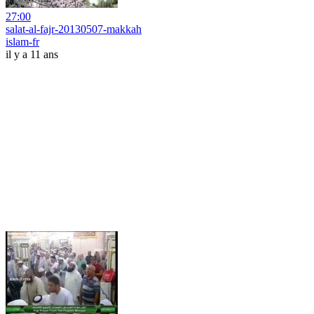
27:00
salat-al-fajr-20130507-makkah
islam-fr
il y a 11 ans