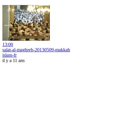
13:00
salat-al-maghreb-20130509-makkah
islam-fr
il y a 11 ans