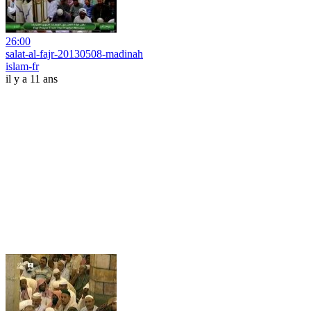
26:00
salat-al-fajr-20130508-madinah
islam-fr
il y a 11 ans