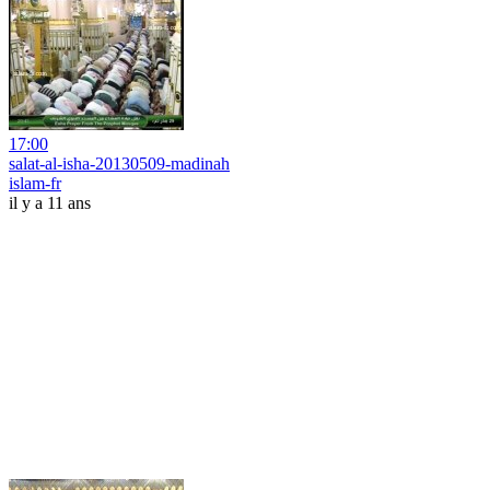
17:00
salat-al-isha-20130509-madinah
islam-fr
il y a 11 ans