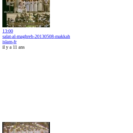
13:00
salat-al-maghreb-20130508-makkah
islam-fr
il y a 11 ans