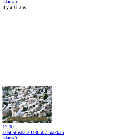
islam-fr
il y a 11 ans
17:00
salat-al-isha-20130507-makkah
islam-fr