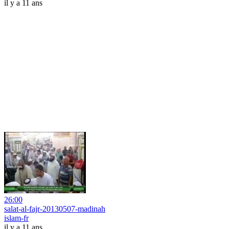
il y a 11 ans
26:00
salat-al-fajr-20130507-madinah
islam-fr
il y a 11 ans