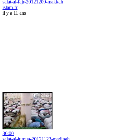
salat-al-fajr-20121209-makkah
islam-fr
il y a 11 ans
36:00
salat-al-jumua-20121123-madinah