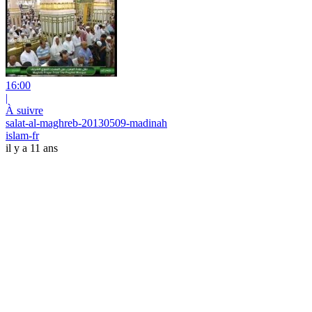
16:00
|
À suivre
salat-al-maghreb-20130509-madinah
islam-fr
il y a 11 ans