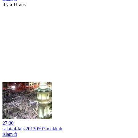
il y a 11 ans
27:00
salat-al-fajr-20130507-makkah
islam-fr