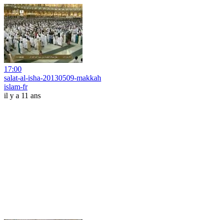
17:00
salat-al-isha-20130509-makkah
islam-fr
il y a 11 ans