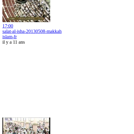
17:00
salat-al-isha-20130508-makkah
islam-fr
il y a 11 ans