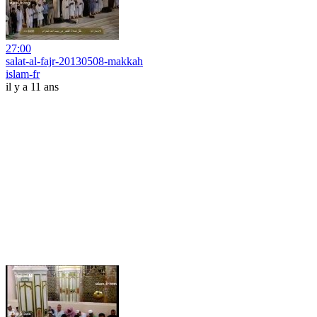
27:00
salat-al-fajr-20130508-makkah
islam-fr
il y a 11 ans