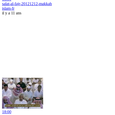
salat-al-fajr-20121212-makkah
islam-fr
il y a 11 ans
18:00