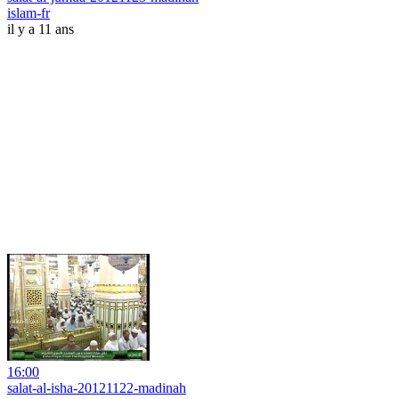
islam-fr
il y a 11 ans
16:00
salat-al-isha-20121122-madinah