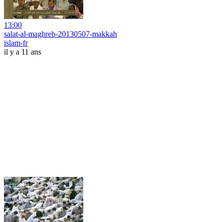
13:00
salat-al-maghreb-20130507-makkah
islam-fr
il y a 11 ans