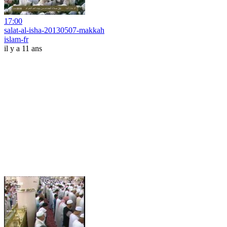
17:00
salat-al-isha-20130507-makkah
islam-fr
il y a 11 ans