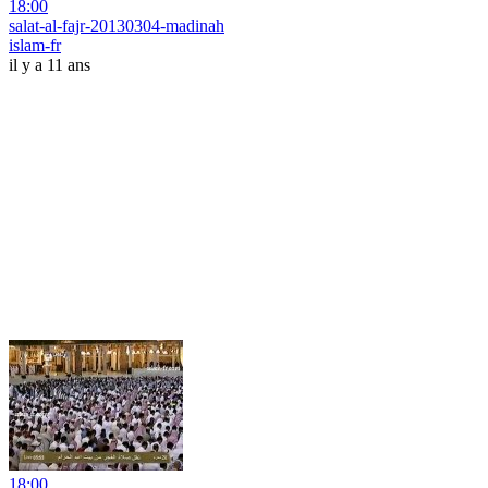
18:00
salat-al-fajr-20130304-madinah
islam-fr
il y a 11 ans
18:00