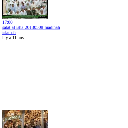
17:00
salat-al-isha-20130508-madinah
islam-fr
il y a 11 ans