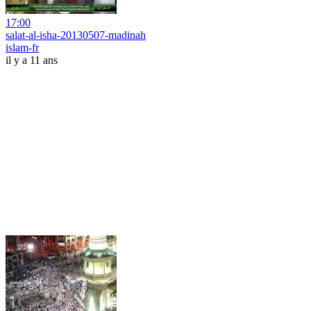
17:00
salat-al-isha-20130507-madinah
islam-fr
il y a 11 ans