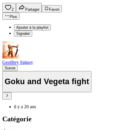
2
Partager
Favori
Plus
Ajouter à la playlist
Signaler
Geoffrey Spinoy
Suivre
Goku and Vegeta fight
il y a 20 ans
Catégorie