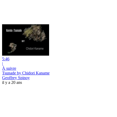
5:46
|
À suivre
Tsunade by Chidori Kaname
Geoffrey Spinoy
il y a 20 ans