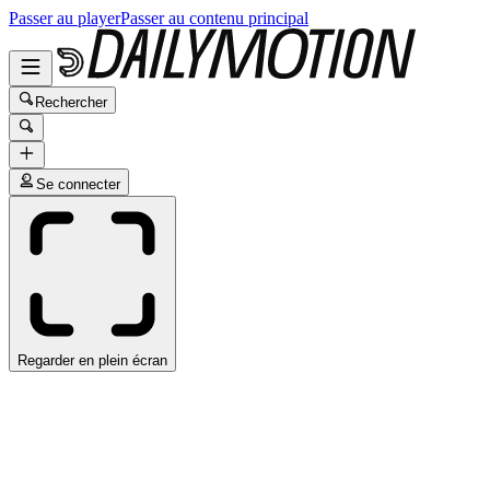
Passer au player
Passer au contenu principal
Rechercher
Se connecter
Regarder en plein écran