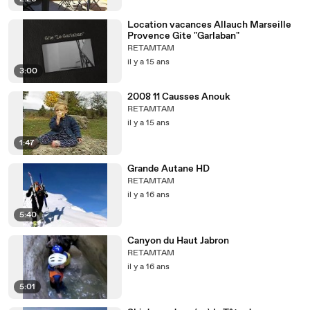
Location vacances Allauch Marseille
Provence Gite "Garlaban"
RETAMTAM
il y a 15 ans
3:00
2008 11 Causses Anouk
RETAMTAM
il y a 15 ans
1:47
Grande Autane HD
RETAMTAM
il y a 16 ans
5:40
Canyon du Haut Jabron
RETAMTAM
il y a 16 ans
5:01