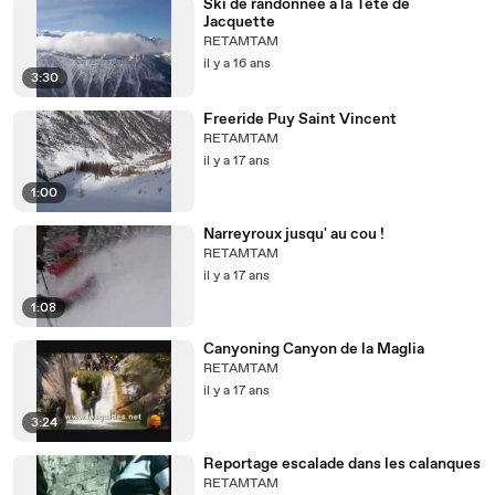
Ski de randonnée à la Tête de
Jacquette
RETAMTAM
il y a 16 ans
3:30
Freeride Puy Saint Vincent
RETAMTAM
il y a 17 ans
1:00
Narreyroux jusqu' au cou !
RETAMTAM
il y a 17 ans
1:08
Canyoning Canyon de la Maglia
RETAMTAM
il y a 17 ans
3:24
Reportage escalade dans les calanques
RETAMTAM