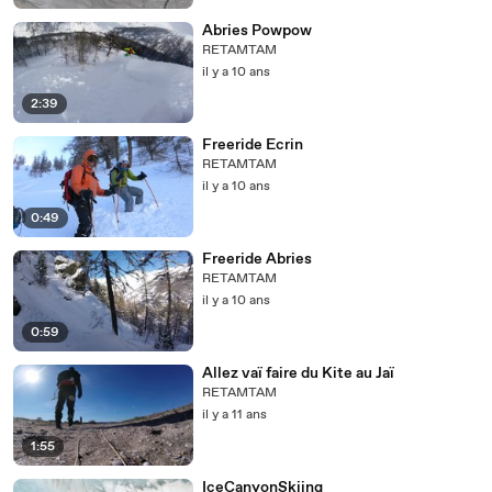
Abries Powpow
RETAMTAM
il y a 10 ans
2:39
Freeride Ecrin
RETAMTAM
il y a 10 ans
0:49
Freeride Abries
RETAMTAM
il y a 10 ans
0:59
Allez vaï faire du Kite au Jaï
RETAMTAM
il y a 11 ans
1:55
IceCanyonSkiing