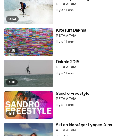
RETAMTAM
il y a 11 ans
0:53
Kitesurf Dakhla
RETAMTAM
il y a 11 ans
7:18
Dakhla 2015
RETAMTAM
il y a 11 ans
7:18
Sandro Freestyle
RETAMTAM
il y a 11 ans
1:18
Ski en Norvège: Lyngen Alps
RETAMTAM