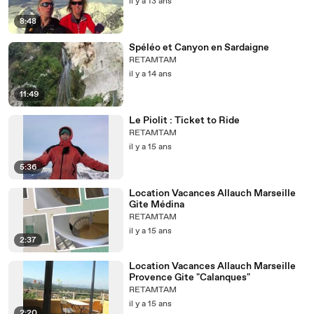
il y a 13 ans
8:48
Spéléo et Canyon en Sardaigne
RETAMTAM
il y a 14 ans
11:49
Le Piolit : Ticket to Ride
RETAMTAM
il y a 15 ans
5:36
Location Vacances Allauch Marseille
Gite Médina
RETAMTAM
il y a 15 ans
2:37
Location Vacances Allauch Marseille
Provence Gite "Calanques"
RETAMTAM
il y a 15 ans
2:20