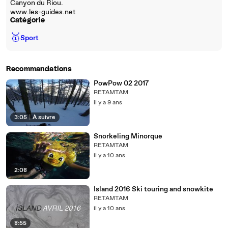
Canyon du Riou.
www.les-guides.net
Catégorie
🥇
Sport
Recommandations
PowPow 02 2017
RETAMTAM
il y a 9 ans
3:05
|
À suivre
Snorkeling Minorque
RETAMTAM
il y a 10 ans
2:08
Island 2016 Ski touring and snowkite
RETAMTAM
il y a 10 ans
8:55