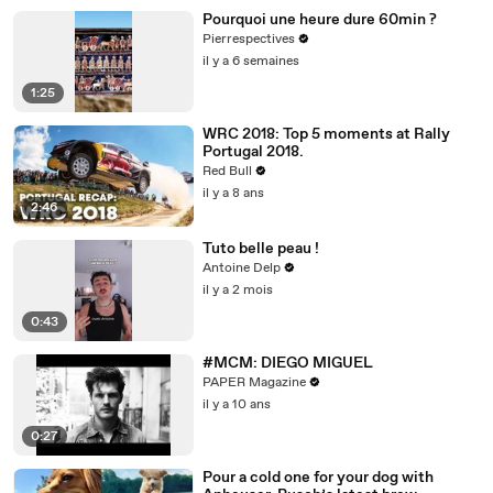
Pourquoi une heure dure 60min ?
Pierrespectives
il y a 6 semaines
1:25
WRC 2018: Top 5 moments at Rally
Portugal 2018.
Red Bull
il y a 8 ans
2:46
Tuto belle peau !
Antoine Delp
il y a 2 mois
0:43
#MCM: DIEGO MIGUEL
PAPER Magazine
il y a 10 ans
0:27
Pour a cold one for your dog with