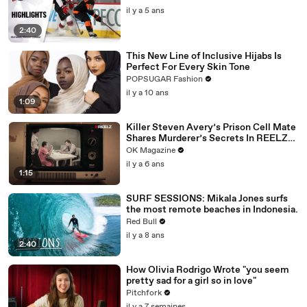
il y a 5 ans
2:40
This New Line of Inclusive Hijabs Is
Perfect For Every Skin Tone
POPSUGAR Fashion
il y a 10 ans
1:09
Killer Steven Avery’s Prison Cell Mate
Shares Murderer’s Secrets In REELZ
Doc—Watch
OK Magazine
il y a 6 ans
1:15
SURF SESSIONS: Mikala Jones surfs
the most remote beaches in Indonesia.
Red Bull
il y a 8 ans
2:40
How Olivia Rodrigo Wrote "you seem
pretty sad for a girl so in love"
Pitchfork