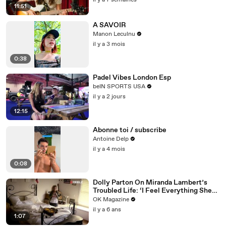
il y a 7 semaines
11:51
A SAVOIR
Manon Leculnu
il y a 3 mois
0:38
Padel Vibes London Esp
beIN SPORTS USA
il y a 2 jours
12:15
Abonne toi / subscribe
Antoine Delp
il y a 4 mois
0:08
Dolly Parton On Miranda Lambert’s
Troubled Life: ‘I Feel Everything She
Writes’: Watch REELZ Doc
OK Magazine
il y a 6 ans
1:07