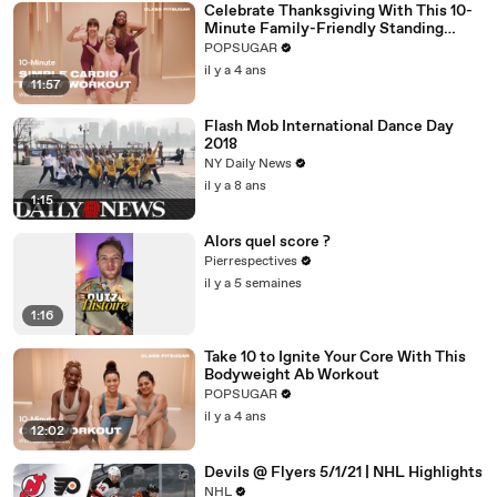
Celebrate Thanksgiving With This 10-
Minute Family-Friendly Standing
Cardio Workout
POPSUGAR
il y a 4 ans
11:57
Flash Mob International Dance Day
2018
NY Daily News
il y a 8 ans
1:15
Alors quel score ?
Pierrespectives
il y a 5 semaines
1:16
Take 10 to Ignite Your Core With This
Bodyweight Ab Workout
POPSUGAR
il y a 4 ans
12:02
Devils @ Flyers 5/1/21 | NHL Highlights
NHL