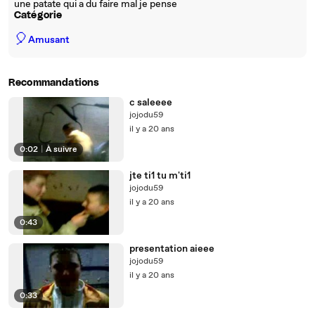
une patate qui a du faire mal je pense
Catégorie
🎈
Amusant
Recommandations
c saleeee
jojodu59
il y a 20 ans
0:02
|
À suivre
jte ti1 tu m'ti1
jojodu59
il y a 20 ans
0:43
presentation aieee
jojodu59
il y a 20 ans
0:33