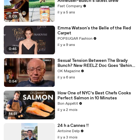
Anheuser-Busch’s latest brew
Fast Company
il y a 5 ans
6:09
Emma Watson's the Belle of the Red
Carpet
POPSUGAR Fashion
il y a 9 ans
0:45
Sexual Tension Between The Brady
Bunch? New REELZ Doc Goes ‘Behind
Closed Doors’
OK Magazine
il y a 6 ans
0:54
How One of NYC’s Best Chefs Cooks
Perfect Salmon in 10 Minutes
Bon Appétit
il y a 2 mois
14:51
24 h a Cannes !!
Antoine Delp
il y a 3 mois