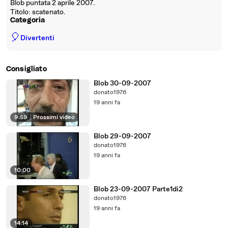
Blob puntata 2 aprile 2007.
Titolo: scatenato.
Categoria
🎈
Divertenti
Consigliato
Blob 30-09-2007
donato1976
19 anni fa
9:59
|
Prossimi video
Blob 29-09-2007
donato1976
19 anni fa
10:00
Blob 23-09-2007 Parte1di2
donato1976
19 anni fa
14:14