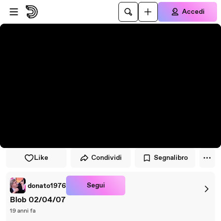
Vai al lettore
Passa al contenuto principale
Accedi
Like
Condividi
Segnalibro
Segui
donato1976
Blob 02/04/07
19 anni fa