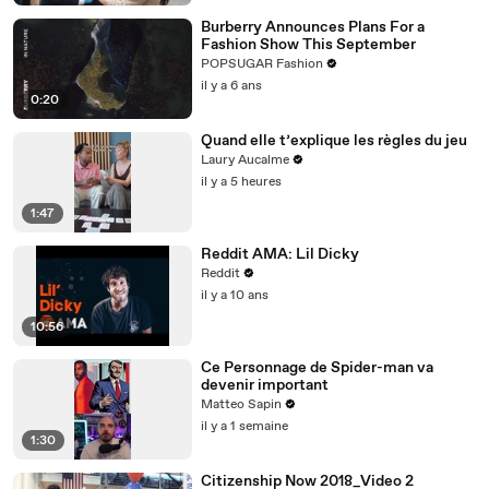
Burberry Announces Plans For a
Fashion Show This September
POPSUGAR Fashion
il y a 6 ans
0:20
Quand elle t’explique les règles du jeu
Laury Aucalme
il y a 5 heures
1:47
Reddit AMA: Lil Dicky
Reddit
il y a 10 ans
10:56
Ce Personnage de Spider-man va
devenir important
Matteo Sapin
il y a 1 semaine
1:30
Citizenship Now 2018_Video 2