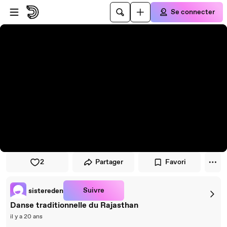
Passer au player
Passer au contenu principal
Se connecter
2
Partager
Favori
Suivre
sistereden
Danse traditionnelle du Rajasthan
il y a 20 ans