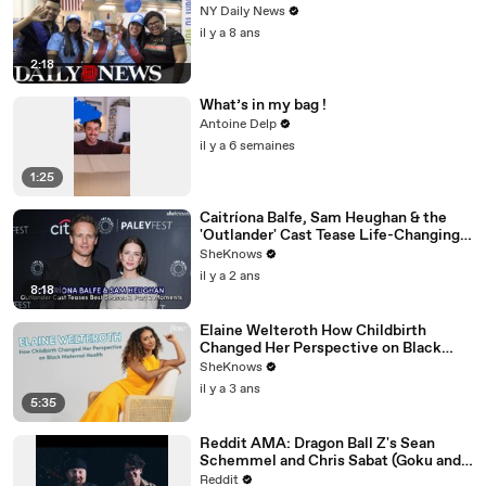
NY Daily News
il y a 8 ans
2:18
What’s in my bag !
Antoine Delp
il y a 6 semaines
1:25
Caitríona Balfe, Sam Heughan & the
'Outlander' Cast Tease Life-Changing
Moments for Season 7 Part 2
SheKnows
il y a 2 ans
8:18
Elaine Welteroth How Childbirth
Changed Her Perspective on Black
Maternal Health
SheKnows
il y a 3 ans
5:35
Reddit AMA: Dragon Ball Z's Sean
Schemmel and Chris Sabat (Goku and
Vegeta)
Reddit