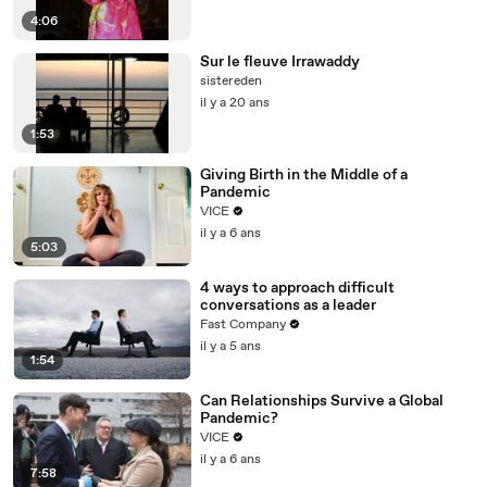
4:06
Sur le fleuve Irrawaddy
sistereden
il y a 20 ans
1:53
Giving Birth in the Middle of a
Pandemic
VICE
il y a 6 ans
5:03
4 ways to approach difficult
conversations as a leader
Fast Company
il y a 5 ans
1:54
Can Relationships Survive a Global
Pandemic?
VICE
il y a 6 ans
7:58