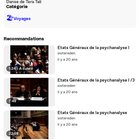
Danse de Tera Tali
Catégorie
🏖
Voyages
Recommandations
Etats Généraux de la psychanalyse I
sistereden
il y a 20 ans
1:24
|
À suivre
Etats Généraux de la psychanalyse I /3
sistereden
il y a 20 ans
7:48
Etats Généraux de la psychanalyse
sistereden
il y a 20 ans
22:58