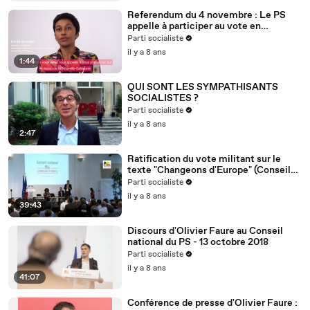
Referendum du 4 novembre : Le PS
appelle à participer au vote en
Nouvelle-Calédonie
Parti socialiste
il y a 8 ans
1:44
QUI SONT LES SYMPATHISANTS
SOCIALISTES ?
Parti socialiste
il y a 8 ans
2:47
Ratification du vote militant sur le
texte "Changeons d'Europe" (Conseil
national du 13/10/2018)
Parti socialiste
il y a 8 ans
39:43
Discours d'Olivier Faure au Conseil
national du PS - 13 octobre 2018
Parti socialiste
il y a 8 ans
41:07
Conférence de presse d'Olivier Faure :