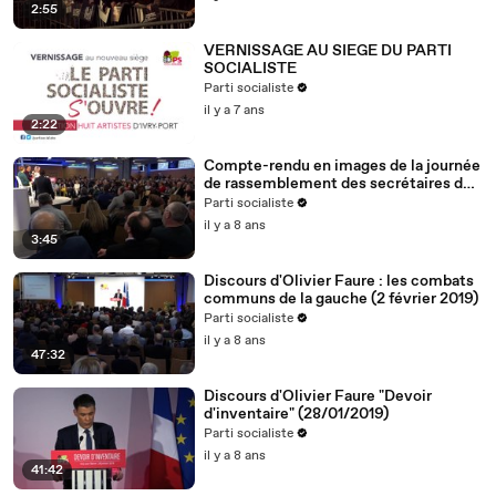
2:55
VERNISSAGE AU SIEGE DU PARTI
SOCIALISTE
Parti socialiste
il y a 7 ans
2:22
Compte-rendu en images de la journée
de rassemblement des secrétaires de
section (2.2.19)
Parti socialiste
il y a 8 ans
3:45
Discours d'Olivier Faure : les combats
communs de la gauche (2 février 2019)
Parti socialiste
il y a 8 ans
47:32
Discours d'Olivier Faure "Devoir
d'inventaire" (28/01/2019)
Parti socialiste
il y a 8 ans
41:42