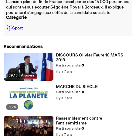
L'ancien pilier du 15 de France faisait partie des 15 000 personnes
qui sont venus écouter Ségolène Royal à Bordeaux. Il explique
pourquoi il s'engage aux côtés de la candidate socialiste.
Catégorie
🥇
Sport
Recommandations
DISCOURS Olivier Faure 16 MARS
2019
Parti socialiste
il y a 7 ans
39:13
|
À suivre
MARCHE DU SIECLE
Parti socialiste
il y a 7 ans
3:24
Rassemblement contre
l'antisémitisme
Parti socialiste
il y a 7 ans