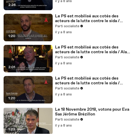
il y a 8 ans
2:26
Le PS est mobilisé aux cotés des
acteurs de la lutte contre le sida /
Lennie Nicollet, président de HES -
Parti socialiste
5/5
il y a 8 ans
1:20
Le PS est mobilisé aux cotés des
acteurs de la lutte contre le sida / Alain
BONNINEAU, président de AIDES IDF /
Parti socialiste
4/5
il y a 8 ans
2:01
Le PS est mobilisé aux cotés des
acteurs de la lutte contre le sida /
Roman Krakovsky, président de
Parti socialiste
Séropotes - 3/5
il y a 8 ans
1:20
Le 18 Novembre 2018, votons pour Eva
Sas Jérôme Brézillon
Parti socialiste
il y a 8 ans
1:23