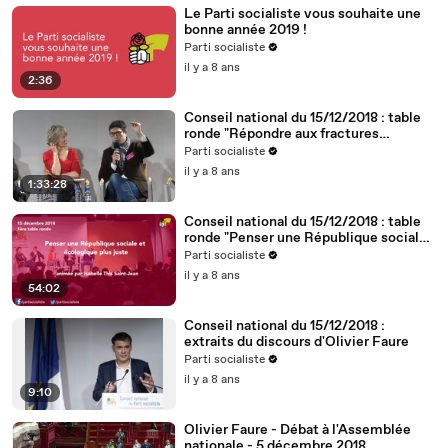
Le Parti socialiste vous souhaite une
bonne année 2019 !
Parti socialiste
il y a 8 ans
2:36
Conseil national du 15/12/2018 : table
ronde "Répondre aux fractures
territoriales, républicaines et
Parti socialiste
démocratiques"
il y a 8 ans
1:33:28
Conseil national du 15/12/2018 : table
ronde "Penser une République sociale
et écologique plus juste"
Parti socialiste
il y a 8 ans
54:02
Conseil national du 15/12/2018 :
extraits du discours d'Olivier Faure
Parti socialiste
il y a 8 ans
9:10
Olivier Faure - Débat à l'Assemblée
nationale - 5 décembre 2018