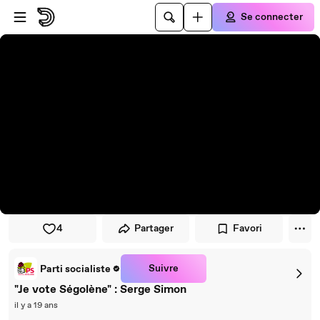
Passer au player
Passer au contenu principal
Se connecter
4
Partager
Favori
Suivre
Parti socialiste
"Je vote Ségolène" : Serge Simon
il y a 19 ans