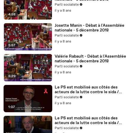
Parti socialiste
il y a 8 ans
4:58
Josette Manin - Débat à l'Assemblée
nationale - 5 décembre 2018
Parti socialiste
il y a 8 ans
5:57
Valérie Rabault - Débat à l'Assemblée
nationale - 5 decembre 2018
Parti socialiste
il y a 8 ans
5:29
Le PS est mobilisé aux côtés des
acteurs de la lutte contre le sida /
Stéphane Troussel - 2/5
Parti socialiste
il y a 8 ans
1:07
Le PS est mobilisé aux côtés des
acteurs de la lutte contre le sida /
Didier Jayle, médecin, fondateur du
Parti socialiste
site vih.org - 1/5