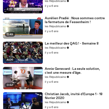
les Républicains
il y a 6 ans
2:17
Aurélien Pradié : Nous sommes contre
la fermeture de Fessenheim !
les Républicains
il y a 6 ans
0:49
Le meilleur des QAG ! - Semaine 8
les Républicains
il y a 6 ans
4:06
Annie Genevard : La seule solution,
c'est une mesure d'âge.
les Républicains
il y a 6 ans
0:52
Christian Jacob, invité d'Europe 1 - 18
février 2020
les Républicains
il y a 6 ans