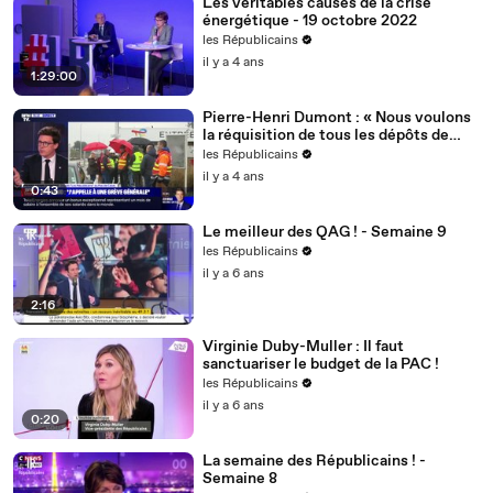
Les véritables causes de la crise
énergétique - 19 octobre 2022
les Républicains
il y a 4 ans
1:29:00
Pierre-Henri Dumont : « Nous voulons
la réquisition de tous les dépôts de
carburant ! »
les Républicains
il y a 4 ans
0:43
Le meilleur des QAG ! - Semaine 9
les Républicains
il y a 6 ans
2:16
Virginie Duby-Muller : Il faut
sanctuariser le budget de la PAC !
les Républicains
il y a 6 ans
0:20
La semaine des Républicains ! -
Semaine 8