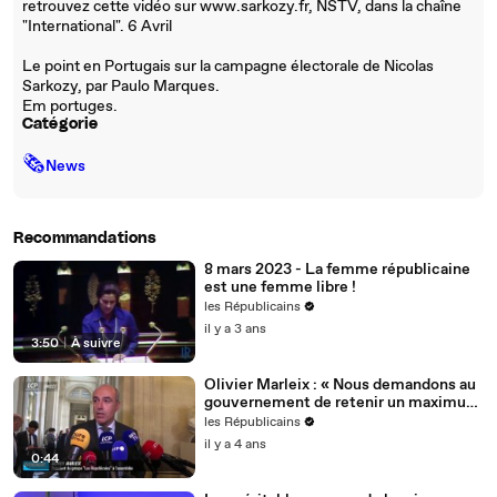
retrouvez cette vidéo sur www.sarkozy.fr, NSTV, dans la chaîne
"International". 6 Avril
Le point en Portugais sur la campagne électorale de Nicolas
Sarkozy, par Paulo Marques.
Em portuges.
Catégorie
🗞
News
Recommandations
8 mars 2023 - La femme républicaine
est une femme libre !
les Républicains
il y a 3 ans
3:50
|
À suivre
Olivier Marleix : « Nous demandons au
gouvernement de retenir un maximum
de nos propositions. »
les Républicains
il y a 4 ans
0:44