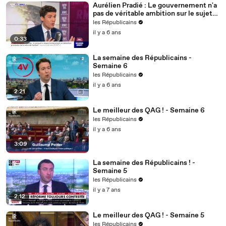
Aurélien Pradié : Le gouvernement n'a
pas de véritable ambition sur le sujet
du handicap.
les Républicains
il y a 6 ans
0:33
La semaine des Républicains -
Semaine 6
les Républicains
il y a 6 ans
2:21
Le meilleur des QAG ! - Semaine 6
les Républicains
il y a 6 ans
3:09
La semaine des Républicains ! -
Semaine 5
les Républicains
il y a 7 ans
2:12
Le meilleur des QAG ! - Semaine 5
les Républicains