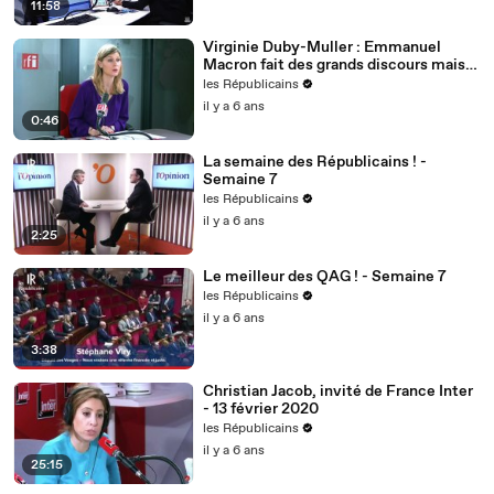
11:58
Virginie Duby-Muller : Emmanuel
Macron fait des grands discours mais
nous voulons des actes !
les Républicains
il y a 6 ans
0:46
La semaine des Républicains ! -
Semaine 7
les Républicains
il y a 6 ans
2:25
Le meilleur des QAG ! - Semaine 7
les Républicains
il y a 6 ans
3:38
Christian Jacob, invité de France Inter
- 13 février 2020
les Républicains
il y a 6 ans
25:15