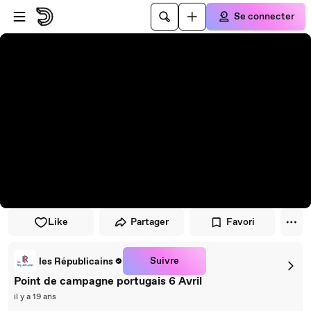
Passer au player
Passer au contenu principal
Se connecter
Like
Partager
Favori
Suivre
les Républicains
Point de campagne portugais 6 Avril
il y a 19 ans