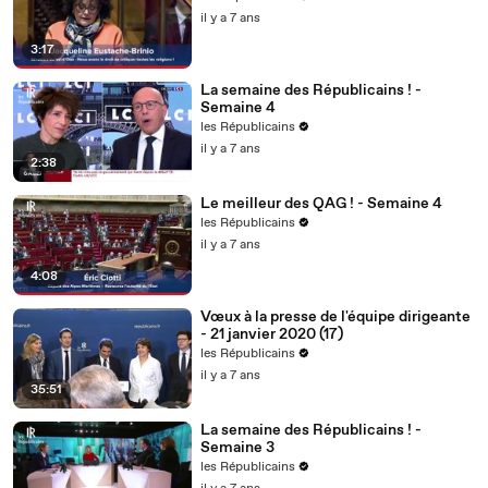
il y a 7 ans
3:17
La semaine des Républicains ! -
Semaine 4
les Républicains
il y a 7 ans
2:38
Le meilleur des QAG ! - Semaine 4
les Républicains
il y a 7 ans
4:08
Vœux à la presse de l'équipe dirigeante
- 21 janvier 2020 (17)
les Républicains
il y a 7 ans
35:51
La semaine des Républicains ! -
Semaine 3
les Républicains