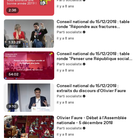
Parti socialiste
il y a 8 ans
2:36
Conseil national du 15/12/2018 : table
ronde "Répondre aux fractures
territoriales, républicaines et
Parti socialiste
démocratiques"
il y a 8 ans
1:33:28
Conseil national du 15/12/2018 : table
ronde "Penser une République sociale
et écologique plus juste"
Parti socialiste
il y a 8 ans
54:02
Conseil national du 15/12/2018 :
extraits du discours d'Olivier Faure
Parti socialiste
il y a 8 ans
9:10
Olivier Faure - Débat à l'Assemblée
nationale - 5 décembre 2018
Parti socialiste
il y a 8 ans