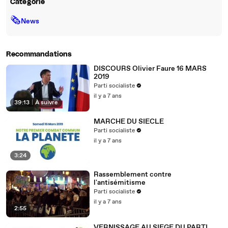
Catégorie
🗞
News
Recommandations
DISCOURS Olivier Faure 16 MARS
2019
Parti socialiste
il y a 7 ans
39:13
|
À suivre
MARCHE DU SIECLE
Parti socialiste
il y a 7 ans
3:24
Rassemblement contre
l'antisémitisme
Parti socialiste
il y a 7 ans
2:55
VERNISSAGE AU SIEGE DU PARTI