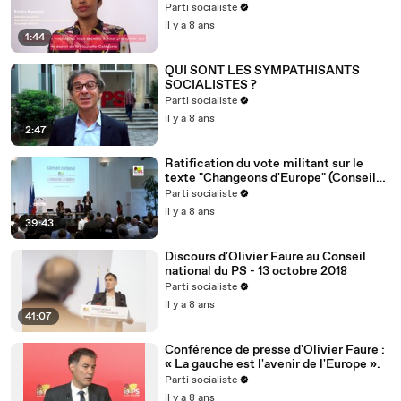
Nouvelle-Calédonie
Parti socialiste
il y a 8 ans
1:44
QUI SONT LES SYMPATHISANTS
SOCIALISTES ?
Parti socialiste
il y a 8 ans
2:47
Ratification du vote militant sur le
texte "Changeons d'Europe" (Conseil
national du 13/10/2018)
Parti socialiste
il y a 8 ans
39:43
Discours d'Olivier Faure au Conseil
national du PS - 13 octobre 2018
Parti socialiste
il y a 8 ans
41:07
Conférence de presse d'Olivier Faure :
« La gauche est l'avenir de l'Europe ».
Parti socialiste
il y a 8 ans