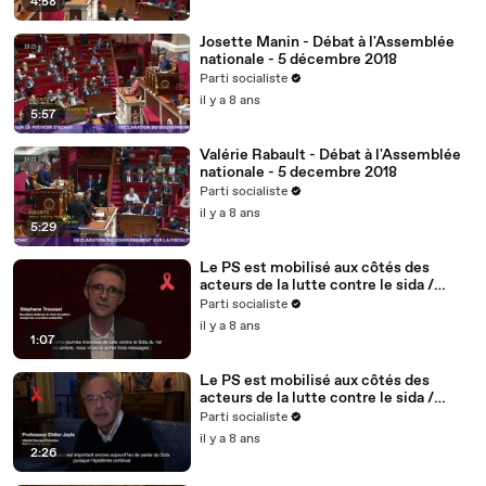
4:58
Josette Manin - Débat à l'Assemblée
nationale - 5 décembre 2018
Parti socialiste
il y a 8 ans
5:57
Valérie Rabault - Débat à l'Assemblée
nationale - 5 decembre 2018
Parti socialiste
il y a 8 ans
5:29
Le PS est mobilisé aux côtés des
acteurs de la lutte contre le sida /
Stéphane Troussel - 2/5
Parti socialiste
il y a 8 ans
1:07
Le PS est mobilisé aux côtés des
acteurs de la lutte contre le sida /
Didier Jayle, médecin, fondateur du
Parti socialiste
site vih.org - 1/5
il y a 8 ans
2:26