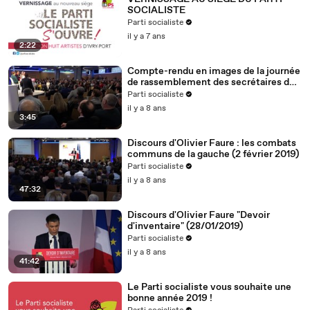
SOCIALISTE
Parti socialiste
il y a 7 ans
2:22
Compte-rendu en images de la journée
de rassemblement des secrétaires de
section (2.2.19)
Parti socialiste
il y a 8 ans
3:45
Discours d'Olivier Faure : les combats
communs de la gauche (2 février 2019)
Parti socialiste
il y a 8 ans
47:32
Discours d'Olivier Faure "Devoir
d'inventaire" (28/01/2019)
Parti socialiste
il y a 8 ans
41:42
Le Parti socialiste vous souhaite une
bonne année 2019 !