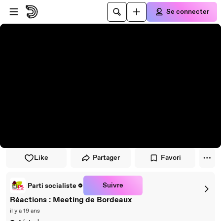
Passer au player
Passer au contenu principal
Se connecter
Like
Partager
Favori
Suivre
Parti socialiste
Réactions : Meeting de Bordeaux
il y a 19 ans