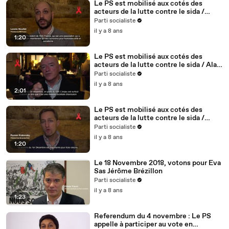
Le PS est mobilisé aux cotés des
acteurs de la lutte contre le sida /
Lennie Nicollet, président de HES -
Parti socialiste
5/5
il y a 8 ans
1:20
Le PS est mobilisé aux cotés des
acteurs de la lutte contre le sida / Alain
BONNINEAU, président de AIDES IDF /
Parti socialiste
4/5
il y a 8 ans
2:01
Le PS est mobilisé aux cotés des
acteurs de la lutte contre le sida /
Roman Krakovsky, président de
Parti socialiste
Séropotes - 3/5
il y a 8 ans
1:20
Le 18 Novembre 2018, votons pour Eva
Sas Jérôme Brézillon
Parti socialiste
il y a 8 ans
1:23
Referendum du 4 novembre : Le PS
appelle à participer au vote en