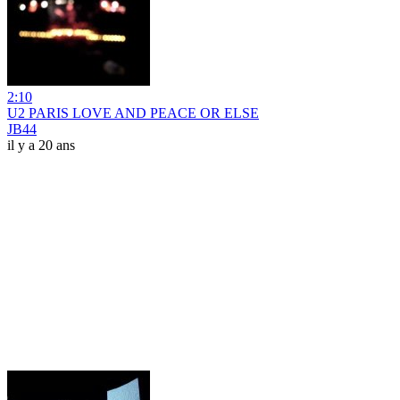
2:10
U2 PARIS LOVE AND PEACE OR ELSE
JB44
il y a 20 ans