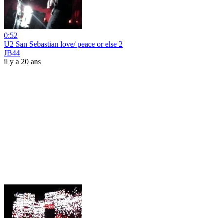
0:52
U2 San Sebastian love/ peace or else 2
JB44
il y a 20 ans