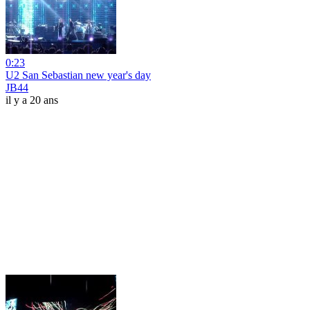
0:23
U2 San Sebastian new year's day
JB44
il y a 20 ans