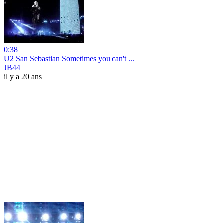
0:38
U2 San Sebastian Sometimes you can't ...
JB44
il y a 20 ans