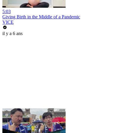
5:03
Giving Birth in the Middle of a Pandemic
VICE
il y a 6 ans