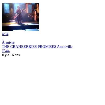
4:34
|
À suivre
THE CRANBERRIES PROMISES Amneville
JB44
il y a 16 ans