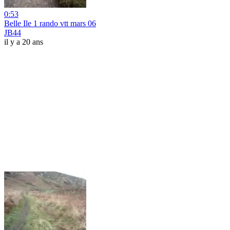
0:53
Belle Ile 1 rando vtt mars 06
JB44
il y a 20 ans