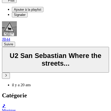
Plus
Ajouter à la playlist
Signaler
JB44
Suivre
U2 San Sebastian Where the
streets...
il y a 20 ans
Catégorie
🎵
Musique