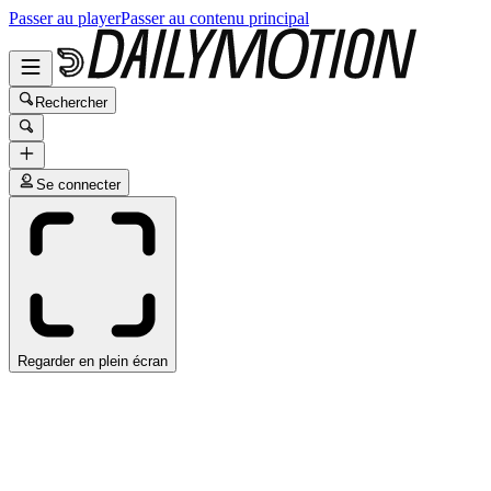
Passer au player
Passer au contenu principal
Rechercher
Se connecter
Regarder en plein écran