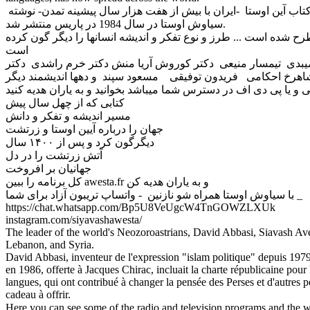
آین اوستا -ایران با بیش از هفت هزار سال پیشینه تمدن- نوشته
سیاوش اوستا در سال 1984 در پاریس منتشر شد.
 شده است ... طرز و نوع تفکر و اندیشه انسانها را دیگر گون کرده
است
 میبدی تیمسار منیعی دکتر کوروش آریا منش دکتر خرم راشدی دکتر
و یا پی دی اف در دسترس شما میباشد بخوانید و به یاران هدیه کنید
کتابی که از چهل سال پیش
مسیر اندیشه و تفکر و دانش
جهان را درباره آیین اوستا و زرتشت
دیگرگون کرد و پس از ۱۴۰۰ سال
آتش زرتشت را در دل
جهانیان بر افروخت
کل برنامه را ببین awesta.fr و به یاران هدیه کن
با سیاوش اوستا همراه شو نازنین - واتساپ تریبون آزاد برای شما _
https://chat.whatsapp.com/Bp5U8VeUgcW4TnGOWZLXUk
instagram.com/siyavashawesta/
The leader of the world's Neozoroastrians, David Abbasi, Siavash Avest
Lebanon, and Syria.
David Abbasi, inventeur de l'expression "islam politique" depuis 1979, 
en 1986, offerte à Jacques Chirac, incluait la charte républicaine pour 
langues, qui ont contribué à changer la pensée des Perses et d'autres p
cadeau à offrir.
Here you can see some of the radio and television programs and the works and writings of سیاوش اوستا "David Avvasi"++Ici vous pouvez voir quelques prog