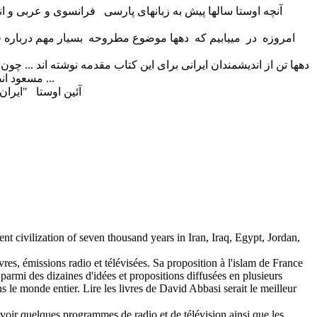
آنچه اوستا سالها پیش به زبانهای پارسی فرانسوی و عربی 
امروزه در مییابیم که دهها موضوع مطروحه بسیار مهم درباره فره
دهها تن از اندیشمندان ایرانی برای این کتاب مقدمه نوشته اند 
مسعود انصاری دکتر ناصر انقطاع پرویز صیاد دکتر مسعود میرشاهی دکتر شاهرخ احکامی فریدون توفیقی مسعود سپند و دهها اندیشمند دیگر ...
آئین اوستا "ایران
t civilization of seven thousand years in Iran, Iraq, Egypt, Jordan,
res, émissions radio et télévisées. Sa proposition à l'islam de France
 parmi des dizaines d'idées et propositions diffusées en plusieurs
s le monde entier. Lire les livres de David Abbasi serait le meilleur