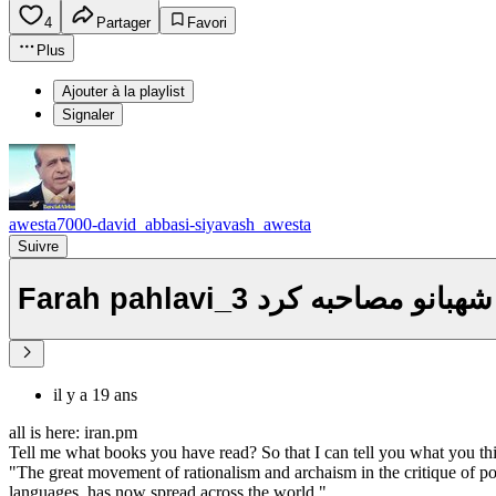
4
Partager
Favori
Plus
Ajouter à la playlist
Signaler
awesta7000-david_abbasi-siyavash_awesta
Suivre
Farah pahlavi_3 ه کرد
il y a 19 ans
all is here: iran.pm
Tell me what books you have read? So that I can tell you what you th
"The great movement of rationalism and archaism in the critique of po
languages, has now spread across the world."