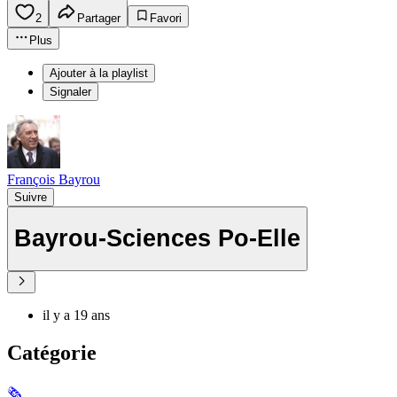
2
Partager
Favori
Plus
Ajouter à la playlist
Signaler
François Bayrou
Suivre
Bayrou-Sciences Po-Elle
il y a 19 ans
Catégorie
🗞