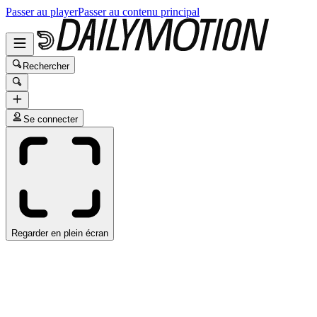
Passer au player
Passer au contenu principal
Rechercher
Se connecter
Regarder en plein écran