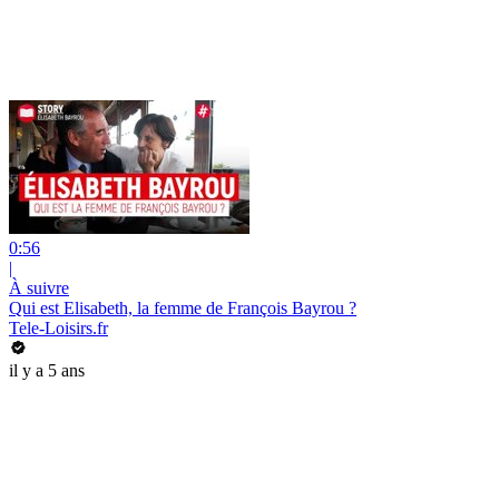
0:56
|
À suivre
Qui est Elisabeth, la femme de François Bayrou ?
Tele-Loisirs.fr
il y a 5 ans