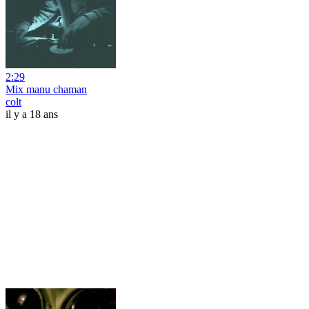
2:29
Mix manu chaman
colt
il y a 18 ans