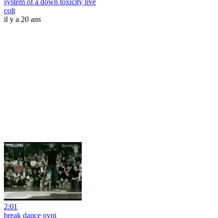
system of a down toxicity live
colt
il y a 20 ans
2:01
break dance ovni