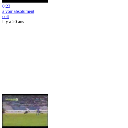
0:23
a voir absolument
colt
il y a 20 ans