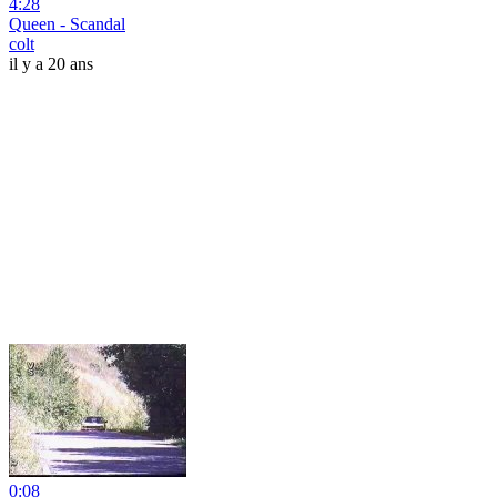
4:28
Queen - Scandal
colt
il y a 20 ans
0:08