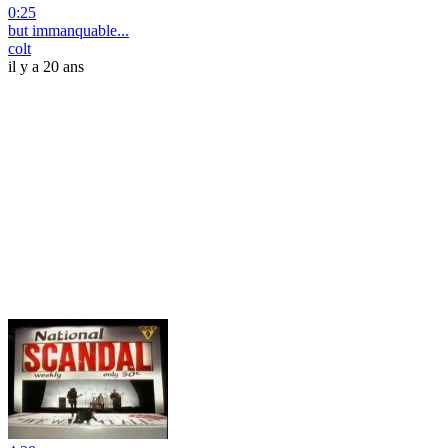
0:25
but immanquable...
colt
il y a 20 ans