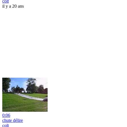
colt
il y a 20 ans
0:06
chute délire
colt