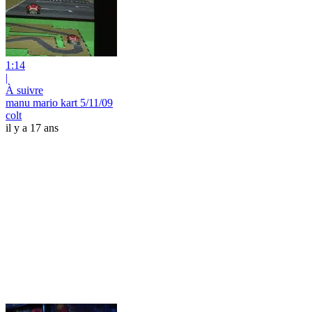
1:14
|
À suivre
manu mario kart 5/11/09
colt
il y a 17 ans