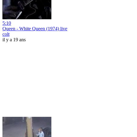
5:10
Queen - White Queen (1974) live
colt
il y a 19 ans