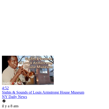
4:52
Sights & Sounds of Louis Armstrong House Museum
NY Daily News
il y a 8 ans