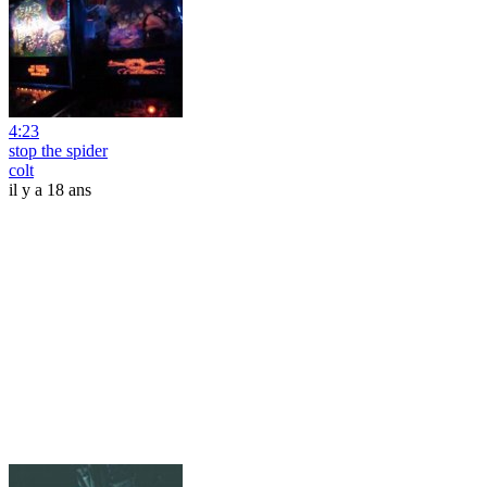
4:23
stop the spider
colt
il y a 18 ans