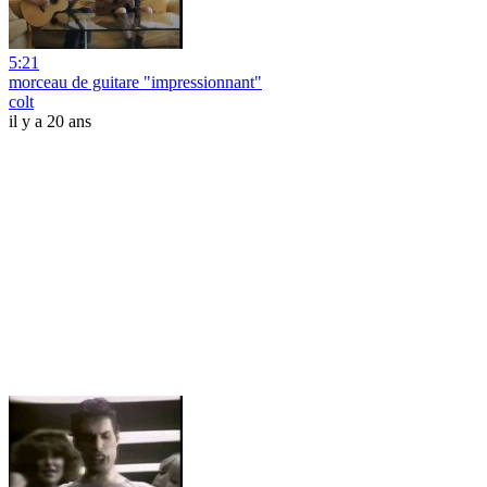
5:21
morceau de guitare "impressionnant"
colt
il y a 20 ans