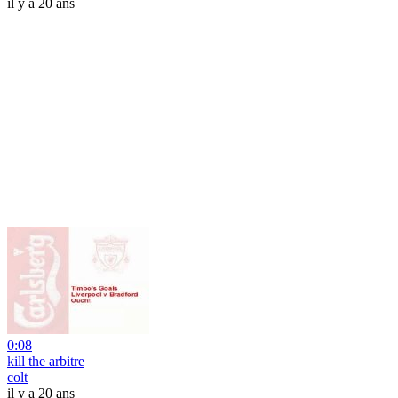
il y a 20 ans
0:08
kill the arbitre
colt
il y a 20 ans