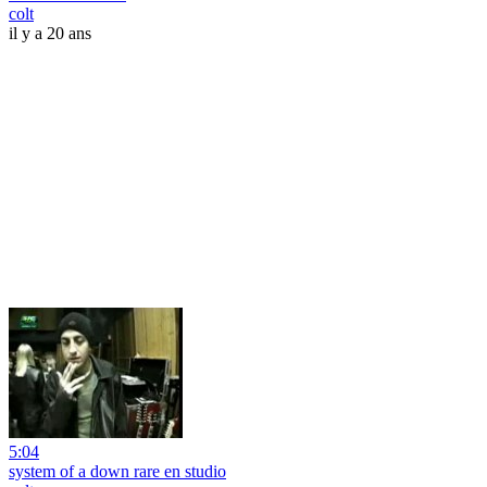
colt
il y a 20 ans
5:04
system of a down rare en studio