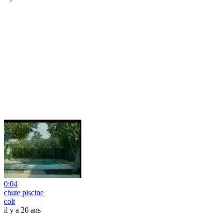
0:04
chute piscine
colt
il y a 20 ans