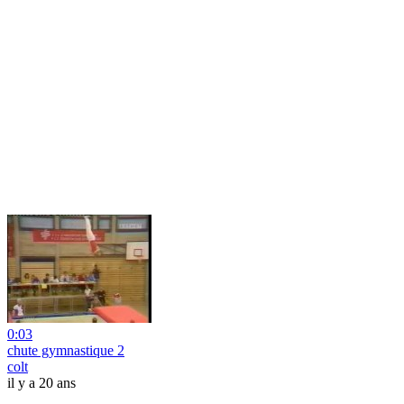
0:03
chute gymnastique 2
colt
il y a 20 ans