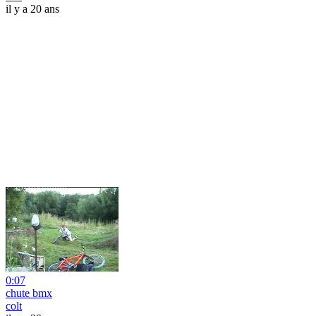
il y a 20 ans
0:07
chute bmx
colt