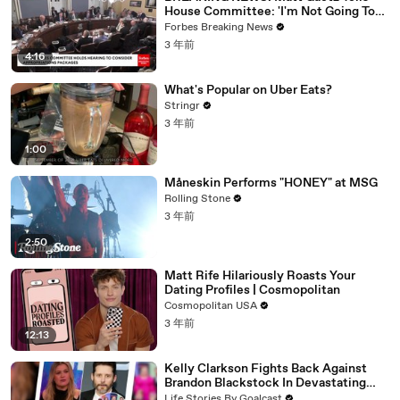
House Committee: 'I'm Not Going To
Vote For A Continuing Resolution'
Forbes Breaking News
3 年前
4:16
What's Popular on Uber Eats?
Stringr
3 年前
1:00
Måneskin Performs "HONEY" at MSG
Rolling Stone
3 年前
2:50
Matt Rife Hilariously Roasts Your
Dating Profiles | Cosmopolitan
Cosmopolitan USA
3 年前
12:13
Kelly Clarkson Fights Back Against
Brandon Blackstock In Devastating
Divorce Battle
Life Stories By Goalcast