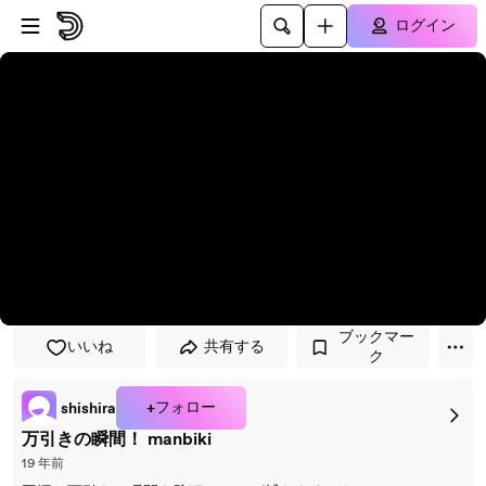
プレイヤーにスキップ
メインコンテンツにスキップ
ログイン
ブックマー
いいね
共有する
ク
+フォロー
shishira
万引きの瞬間！ manbiki
19 年前