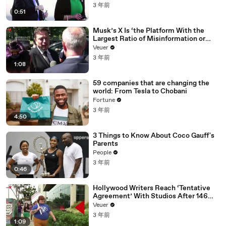
3 年前
0:51
Musk’s X Is ‘the Platform With the
Largest Ratio of Misinformation or
Disinformation’ Amongst All Social
Veuer
Media Platforms
3 年前
1:08
59 companies that are changing the
world: From Tesla to Chobani
Fortune
3 年前
4:50
3 Things to Know About Coco Gauff's
Parents
People
3 年前
0:46
Hollywood Writers Reach ‘Tentative
Agreement’ With Studios After 146
Day Strike
Veuer
3 年前
1:09