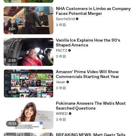
NHA Customers in Limbo as Company
Faces Potential Merger
SportsGrid
3 年前
2:01
Vanilla Ice Explains How the 90’s
Shaped America
FACTZ
3 年前
2:55
Amazon’ Prime Video Will Show
Commercials Starting Next Year
Veuer
3 年前
0:36
Pokimane Answers The Web's Most
Searched Questions
WIRED
3 年前
11:13
BREAKING NEWS: Matt Gaetz Tells