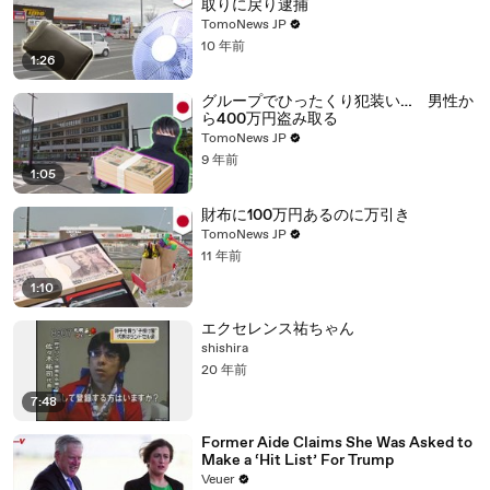
取りに戻り逮捕
TomoNews JP
10 年前
1:26
グループでひったくり犯装い… 男性か
ら400万円盗み取る
TomoNews JP
9 年前
1:05
財布に100万円あるのに万引き
TomoNews JP
11 年前
1:10
エクセレンス祐ちゃん
shishira
20 年前
7:48
Former Aide Claims She Was Asked to
Make a ‘Hit List’ For Trump
Veuer