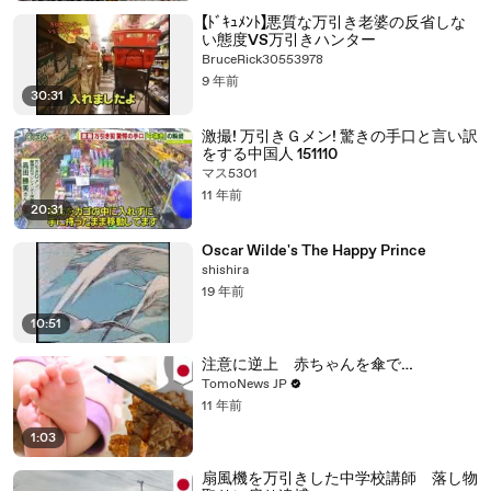
【ﾄﾞｷｭﾒﾝﾄ】悪質な万引き老婆の反省しな
い態度VS万引きハンター
BruceRick30553978
9 年前
30:31
激撮! 万引きＧメン! 驚きの手口と言い訳
をする中国人 151110
マス5301
11 年前
20:31
Oscar Wilde's The Happy Prince
shishira
19 年前
10:51
注意に逆上 赤ちゃんを傘で…
TomoNews JP
11 年前
1:03
扇風機を万引きした中学校講師 落し物