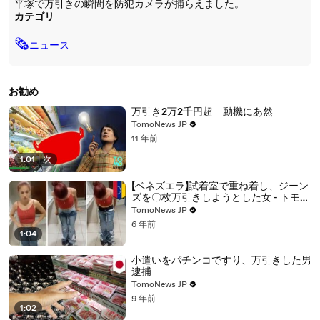
平塚で万引きの瞬間を防犯カメラが捕らえました。
カテゴリ
🗞
ニュース
お勧め
万引き2万2千円超 動機にあ然
TomoNews JP
11 年前
1:01
|
次
【ベネズエラ】試着室で重ね着し、ジーン
ズを〇枚万引きしようとした女 - トモニ
ュース
TomoNews JP
6 年前
1:04
小遣いをパチンコですり、万引きした男
逮捕
TomoNews JP
9 年前
1:02