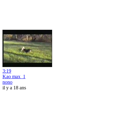
3:19
Kao max_1
nono
il y a 18 ans