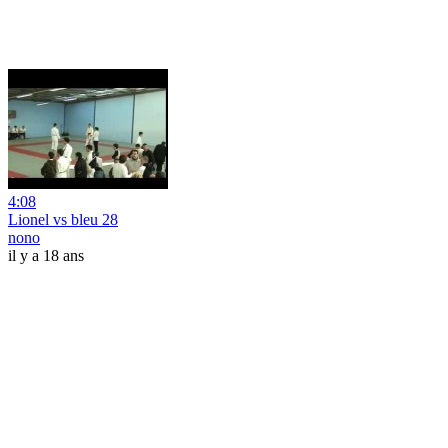
4:08
Lionel vs bleu 28
nono
il y a 18 ans