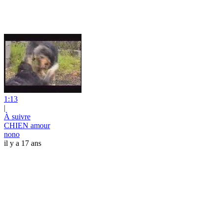
1:13
|
À suivre
CHIEN amour
nono
il y a 17 ans