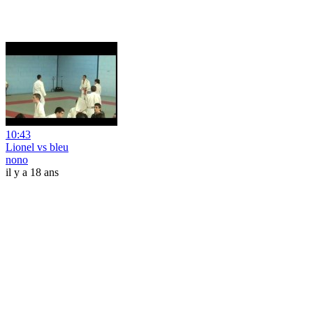
10:43
Lionel vs bleu
nono
il y a 18 ans