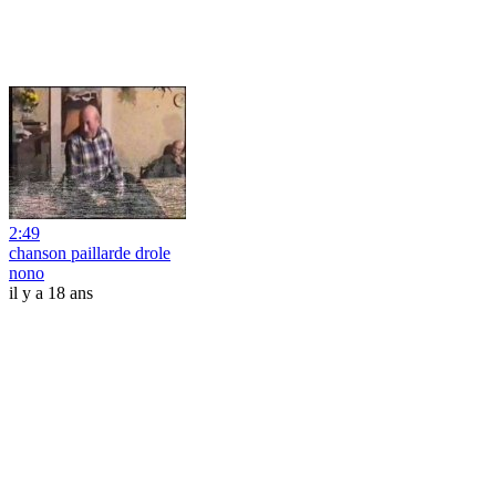
2:49
chanson paillarde drole
nono
il y a 18 ans