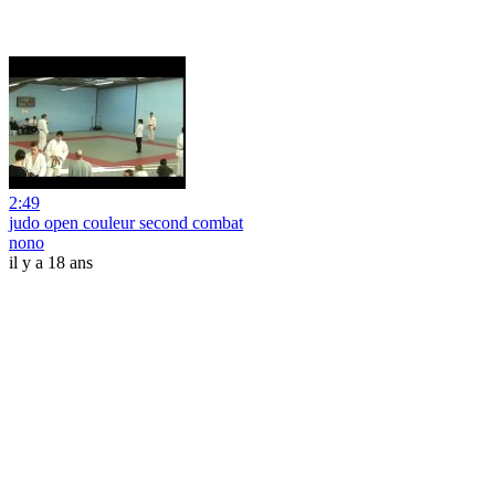
2:49
judo open couleur second combat
nono
il y a 18 ans