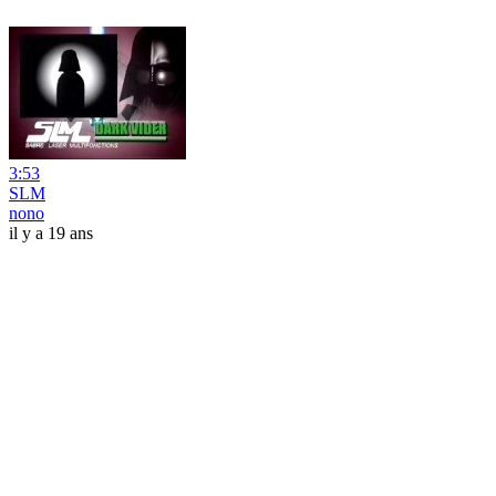
3:53
SLM
nono
il y a 19 ans