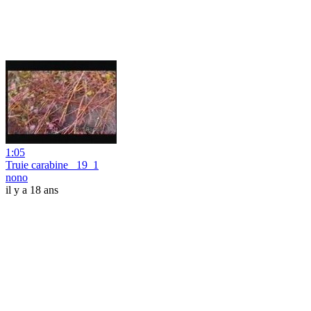
1:05
Truie carabine _19_1
nono
il y a 18 ans