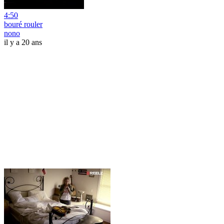
4:50
bouré rouler
nono
il y a 20 ans