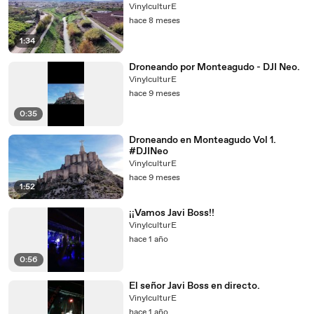
VinylculturE
hace 8 meses
1:34
Droneando por Monteagudo - DJI Neo.
VinylculturE
hace 9 meses
0:35
Droneando en Monteagudo Vol 1.
#DJINeo
VinylculturE
hace 9 meses
1:52
¡¡Vamos Javi Boss!!
VinylculturE
hace 1 año
0:56
El señor Javi Boss en directo.
VinylculturE
hace 1 año