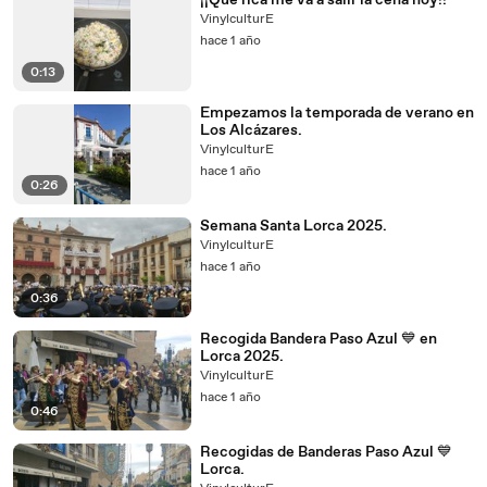
¡¡Qué rica me va a salir la cena hoy!!
VinylculturE
hace 1 año
0:13
Empezamos la temporada de verano en
Los Alcázares.
VinylculturE
hace 1 año
0:26
Semana Santa Lorca 2025.
VinylculturE
hace 1 año
0:36
Recogida Bandera Paso Azul 💙 en
Lorca 2025.
VinylculturE
hace 1 año
0:46
Recogidas de Banderas Paso Azul 💙
Lorca.