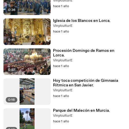
VinylculturE
hace 1 año
0:36
Iglesia de los Blancos en Lorca.
VinylculturE
hace 1 año
0:41
Procesión Domingo de Ramos en
Lorca.
VinylculturE
hace 1 año
0:57
Hoy toca competición de Gimnasia
Rítmica en San Javier.
VinylculturE
hace 1 año
0:16
Parque del Malecón en Murcia.
VinylculturE
hace 1 año