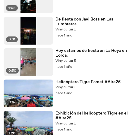
1:02
De fiesta con Javi Boss en Las
Lumbreras.
VinylculturE
hace 1 año
0:31
Hoy estamos de fiesta en La Hoya en
Lorca.
VinylculturE
hace 1 año
0:50
Helicóptero Tigre Famet #Aire25
VinylculturE
hace 1 año
0:47
Exhibición del helicóptero Tigre en el
#Aire25.
VinylculturE
hace 1 año
1:20