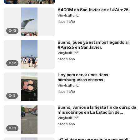
A400M en San Javier en el #Aire25.
VinylculturE
hace 1 año
0:13
Bueno, pues ya estamos llegando al
#Aire25 en San Javier.
VinylculturE
hace 1 año
0:12
Hoy para cenar unas ricas
hamburguesas caseras.
VinylculturE
hace 1 año
0:11
Bueno, vamos a la fiesta fin de curso de
mis sobrinos en La Estación de
Beniaján.
VinylculturE
hace 1 año
0:31