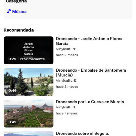
Categoría
🎵
Música
Recomendada
Droneando - Jardín Antonio Flores
García.
VinylculturE
hace 2 meses
0:29
|
Próximamente
Droneando - Embalse de Santomera
(Murcia)
VinylculturE
hace 3 meses
0:44
Droneando por La Cueva en Murcia.
VinylculturE
hace 7 meses
0:49
Droneando sobre el Segura.