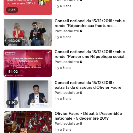
Parti socialiste
il y a 8 ans
2:36
Conseil national du 15/12/2018 : table
ronde "Répondre aux fractures
territoriales, républicaines et
Parti socialiste
démocratiques"
il y a 8 ans
1:33:28
Conseil national du 15/12/2018 : table
ronde "Penser une République sociale
et écologique plus juste"
Parti socialiste
il y a 8 ans
54:02
Conseil national du 15/12/2018 :
extraits du discours d'Olivier Faure
Parti socialiste
il y a 8 ans
9:10
Olivier Faure - Débat à l'Assemblée
nationale - 5 décembre 2018
Parti socialiste
il y a 8 ans