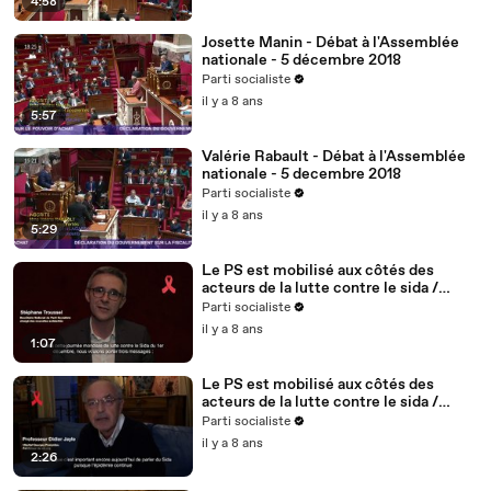
4:58
Josette Manin - Débat à l'Assemblée
nationale - 5 décembre 2018
Parti socialiste
il y a 8 ans
5:57
Valérie Rabault - Débat à l'Assemblée
nationale - 5 decembre 2018
Parti socialiste
il y a 8 ans
5:29
Le PS est mobilisé aux côtés des
acteurs de la lutte contre le sida /
Stéphane Troussel - 2/5
Parti socialiste
il y a 8 ans
1:07
Le PS est mobilisé aux côtés des
acteurs de la lutte contre le sida /
Didier Jayle, médecin, fondateur du
Parti socialiste
site vih.org - 1/5
il y a 8 ans
2:26