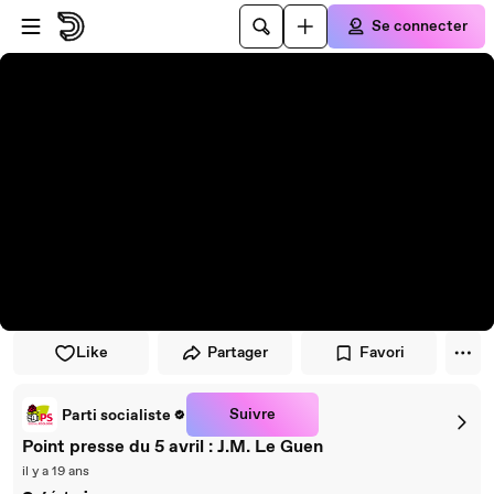
Passer au player
Passer au contenu principal
Se connecter
Like
Partager
Favori
Suivre
Parti socialiste
Point presse du 5 avril : J.M. Le Guen
il y a 19 ans