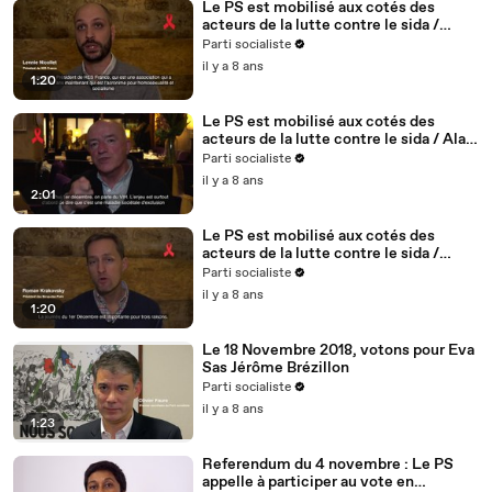
Le PS est mobilisé aux cotés des
acteurs de la lutte contre le sida /
Lennie Nicollet, président de HES -
Parti socialiste
5/5
il y a 8 ans
1:20
Le PS est mobilisé aux cotés des
acteurs de la lutte contre le sida / Alain
BONNINEAU, président de AIDES IDF /
Parti socialiste
4/5
il y a 8 ans
2:01
Le PS est mobilisé aux cotés des
acteurs de la lutte contre le sida /
Roman Krakovsky, président de
Parti socialiste
Séropotes - 3/5
il y a 8 ans
1:20
Le 18 Novembre 2018, votons pour Eva
Sas Jérôme Brézillon
Parti socialiste
il y a 8 ans
1:23
Referendum du 4 novembre : Le PS
appelle à participer au vote en