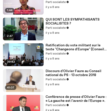
Nouvelle-Calédonie
Parti socialiste
il y a 8 ans
1:44
QUI SONT LES SYMPATHISANTS
SOCIALISTES ?
Parti socialiste
il y a 8 ans
2:47
Ratification du vote militant sur le
texte "Changeons d'Europe" (Conseil
national du 13/10/2018)
Parti socialiste
il y a 8 ans
39:43
Discours d'Olivier Faure au Conseil
national du PS - 13 octobre 2018
Parti socialiste
il y a 8 ans
41:07
Conférence de presse d'Olivier Faure :
« La gauche est l'avenir de l'Europe ».
Parti socialiste
il y a 8 ans