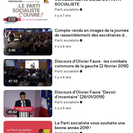
SOCIALISTE
Parti socialiste
il y a 7 ans
2:22
Compte-rendu en images de la journée
de rassemblement des secrétaires de
section (2.2.19)
Parti socialiste
il y a 8 ans
3:45
Discours d'Olivier Faure : les combats
communs de la gauche (2 février 2019)
Parti socialiste
il y a 8 ans
47:32
Discours d'Olivier Faure "Devoir
d'inventaire" (28/01/2019)
Parti socialiste
il y a 8 ans
41:42
Le Parti socialiste vous souhaite une
bonne année 2019 !