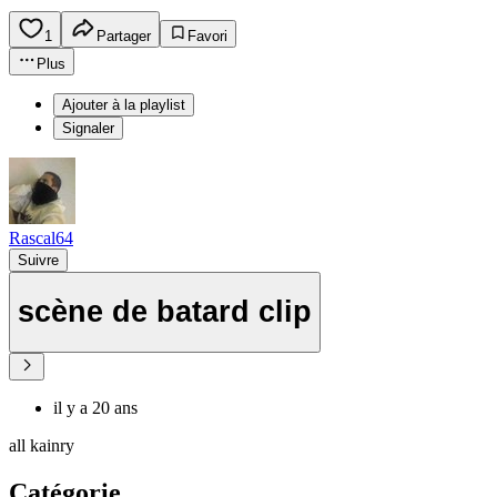
1
Partager
Favori
Plus
Ajouter à la playlist
Signaler
Rascal64
Suivre
scène de batard clip
il y a 20 ans
all kainry
Catégorie