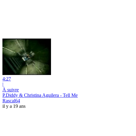
4:27
|
À suivre
P.Diddy & Christina Aguilera - Tell Me
Rascal64
il y a 19 ans