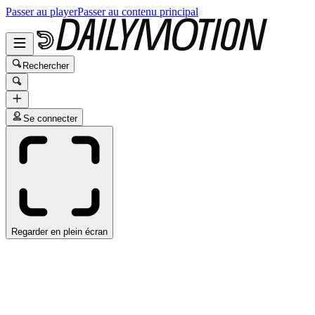
Passer au player
Passer au contenu principal
Rechercher
Se connecter
Regarder en plein écran