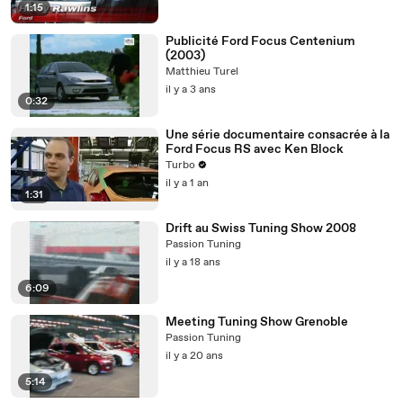
1:15
Publicité Ford Focus Centenium
(2003)
Matthieu Turel
il y a 3 ans
0:32
Une série documentaire consacrée à la
Ford Focus RS avec Ken Block
Turbo
il y a 1 an
1:31
Drift au Swiss Tuning Show 2008
Passion Tuning
il y a 18 ans
6:09
Meeting Tuning Show Grenoble
Passion Tuning
il y a 20 ans
5:14