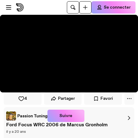
Passer au player
Passer au contenu principal
Se connecter
4
Partager
Favori
Suivre
Passion Tuning
Ford Focus WRC 2006 de Marcus Gronholm
il y a 20 ans