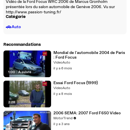
Vidéo de la Ford Focus WRC 2006 de Marcus Gronholm
présentée lors du salon automobile de Genève 2006. Vu sur
http://www.passion-tuning.fr/
Catégorie
🚗
Auto
Recommandations
Mondial de l'automobile 2004 de Paris
: Ford Focus
VideoAuto
il y a 6 mois
1:00
|
À suivre
Essai Ford Focus (1999)
VideoAuto
il y a 8 mois
2:28
2006 SEMA: 2007 Ford F650 Video
MotorTrend
il y a 3 ans