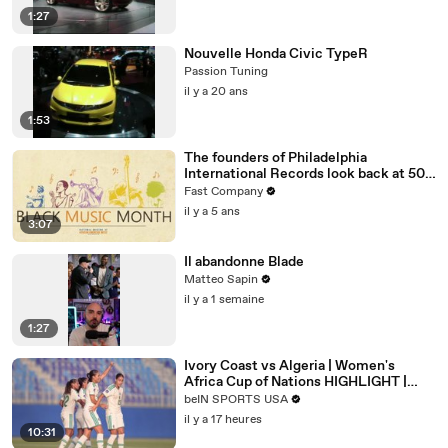
1:27
Nouvelle Honda Civic TypeR
Passion Tuning
il y a 20 ans
1:53
The founders of Philadelphia
International Records look back at 50
amazing years
Fast Company
il y a 5 ans
3:07
Il abandonne Blade
Matteo Sapin
il y a 1 semaine
1:27
Ivory Coast vs Algeria | Women's
Africa Cup of Nations HIGHLIGHT |
08/08/2026 | beIN Sports USA
beIN SPORTS USA
il y a 17 heures
10:31