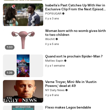
Isabella's Past Catches Up With Her in
Exclusive Clip From the Next Episode
of "Cruel Summer"
POPSUGAR
il y a 3 ans
0:37
Woman born with no womb gives birth
to two children
Wochit
il y a 5 ans
1:03
Quand sort le prochain Spider-Man ?
Matteo Sapin
il y a 1 semaine
1:39
Verne Troyer, Mini-Me in ‘Austin
Powers,’ dead at 49
NY Daily News
il y a 8 ans
1:12
Flexo makes Legos bendable