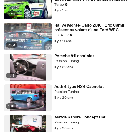
Turbo
il y a 1 an
3:28
Rallye Monte-Carlo 2016 : Éric Camilli
présent au volant d'une Ford WRC
FFSA TV
il y a 11 ans
2:10
Porsche 911 cabriolet
Passion Tuning
il y a 20 ans
1:48
Audi 4 type RS4 Cabriolet
Passion Tuning
il y a 20 ans
1:18
Mazda Kabura Concept Car
Passion Tuning
il y a 20 ans