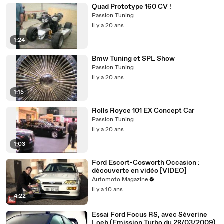
Quad Prototype 160 CV !
Passion Tuning
il y a 20 ans
1:24
Bmw Tuning et SPL Show
Passion Tuning
il y a 20 ans
1:15
Rolls Royce 101 EX Concept Car
Passion Tuning
il y a 20 ans
1:03
Ford Escort-Cosworth Occasion :
découverte en vidéo [VIDEO]
Automoto Magazine
il y a 10 ans
4:22
Essai Ford Focus RS, avec Séverine
Loeb (Emission Turbo du 28/03/2009)