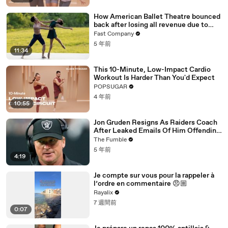
How American Ballet Theatre bounced
back after losing all revenue due to
COVID
Fast Company
5 年前
11:34
This 10-Minute, Low-Impact Cardio
Workout Is Harder Than You'd Expect
POPSUGAR
4 年前
10:55
Jon Gruden Resigns As Raiders Coach
After Leaked Emails Of Him Offending
Women, Gays, & Minorites
The Fumble
5 年前
4:19
Je compte sur vous pour la rappeler à
l’ordre en commentaire 😠🏼
Rayalix
7 週間前
0:07