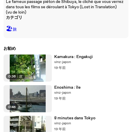
Le fameux passage piéton de Shibuya, le cliché que vous verrez
dans tous les films se déroulant à Tokyo (Lost in Translation)
(vu de loin)
カテゴリ
🏖
旅
お勧め
Kamakura : Engakuji
vinz-japon
19 年前
0:36
|
次
Enoshima : île
vinz-japon
19 年前
0:46
8 minutes dans Tokyo
vinz-japon
19 年前