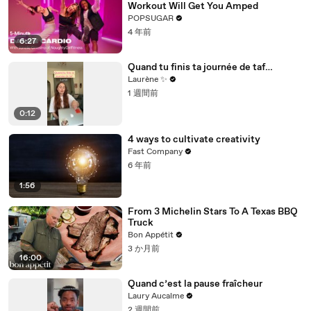
Workout Will Get You Amped
POPSUGAR
4 年前
6:27
Quand tu finis ta journée de taf…
Laurène ✨
1 週間前
0:12
4 ways to cultivate creativity
Fast Company
6 年前
1:56
From 3 Michelin Stars To A Texas BBQ
Truck
Bon Appétit
3 か月前
16:00
Quand c’est la pause fraîcheur
Laury Aucalme
2 週間前