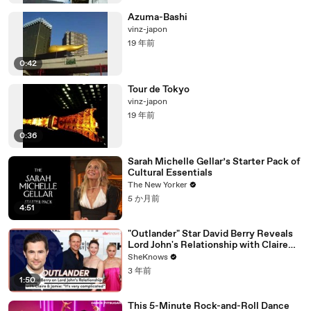
Azuma-Bashi
vinz-japon
19 年前
0:42
Tour de Tokyo
vinz-japon
19 年前
0:36
Sarah Michelle Gellar’s Starter Pack of
Cultural Essentials
The New Yorker
5 か月前
4:51
"Outlander" Star David Berry Reveals
Lord John's Relationship with Claire
Gets 'Complicated' in Season 7
SheKnows
3 年前
1:50
This 5-Minute Rock-and-Roll Dance