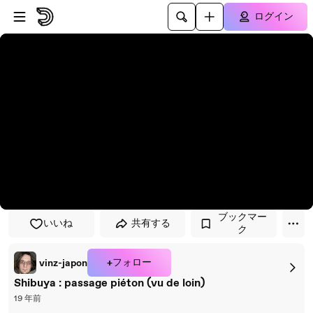
プレイヤーにスキップ
メインコンテンツにスキップ
ログイン
ブックマー
いいね
共有する
ク
+フォロー
vinz-japon
Shibuya : passage piéton (vu de loin)
19 年前