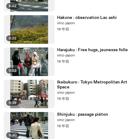
8:02
Hakone : observation Lac ashi
vinz-japon
19 年前
0:22
Harajuku : Free hugs, jeunesse folle
vinz-japon
19 年前
0:22
Ikebukuro : Tokyo Metropolitan Art
Space
vinz-japon
19 年前
0:38
Shinjuku : passage piéton
vinz-japon
19 年前
0:30