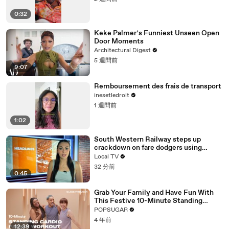
0:32
Keke Palmer’s Funniest Unseen Open
Door Moments
Architectural Digest
5 週間前
9:07
Remboursement des frais de transport
inesetledroit
1 週間前
1:02
South Western Railway steps up
crackdown on fare dodgers using
ticket loophole
Local TV
32 分前
0:45
Grab Your Family and Have Fun With
This Festive 10-Minute Standing
Cardio Workout
POPSUGAR
4 年前
12:39