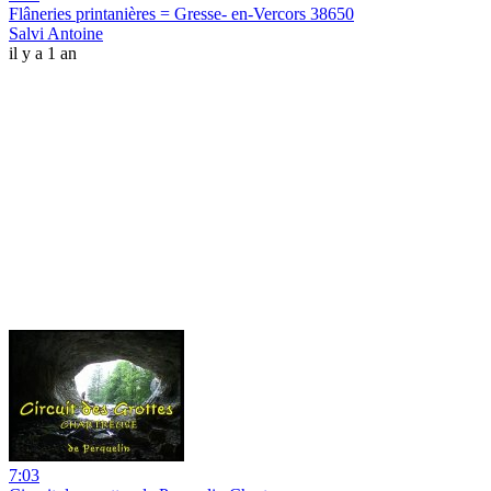
Flâneries printanières = Gresse- en-Vercors 38650
Salvi Antoine
il y a 1 an
7:03