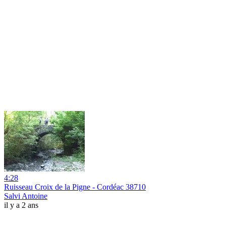
4:28
Ruisseau Croix de la Pigne - Cordéac 38710
Salvi Antoine
il y a 2 ans