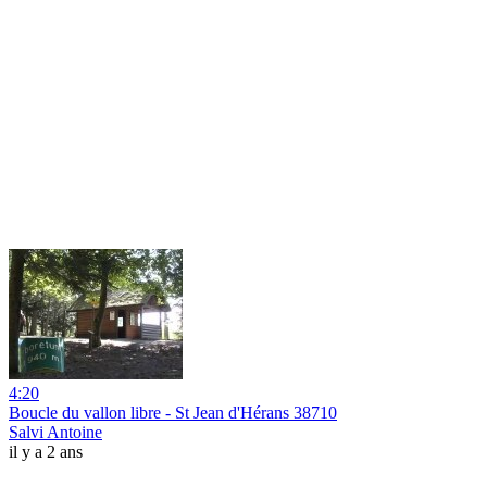
4:20
Boucle du vallon libre - St Jean d'Hérans 38710
Salvi Antoine
il y a 2 ans