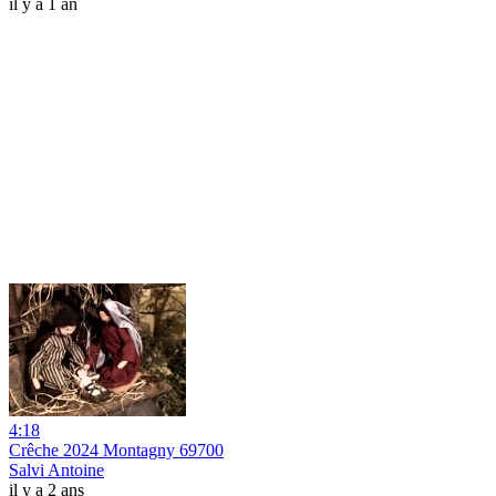
il y a 1 an
4:18
Crêche 2024 Montagny 69700
Salvi Antoine
il y a 2 ans