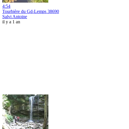
4:54
Tourbière du Gd-Lemps 38690
Salvi Antoine
il y a 1 an