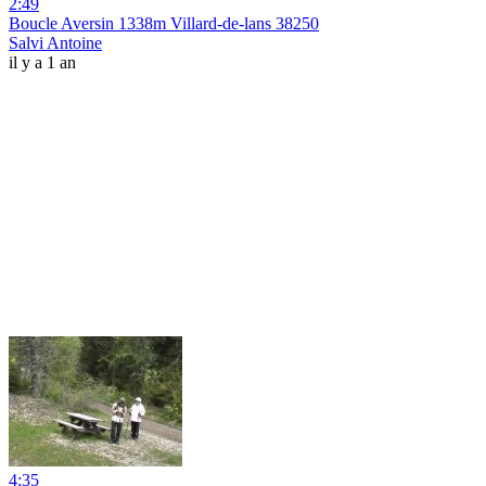
2:49
Boucle Aversin 1338m Villard-de-lans 38250
Salvi Antoine
il y a 1 an
4:35