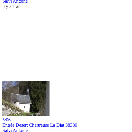
Salvi Antoine
il y a 1 an
5:06
Entrée Desert Chartreuse La Diat 38380
Salvi Antoine