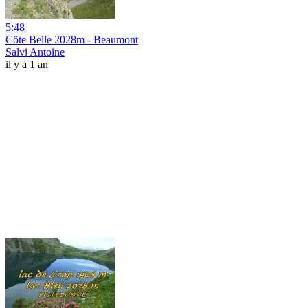
5:48
Cöte Belle 2028m - Beaumont
Salvi Antoine
il y a 1 an