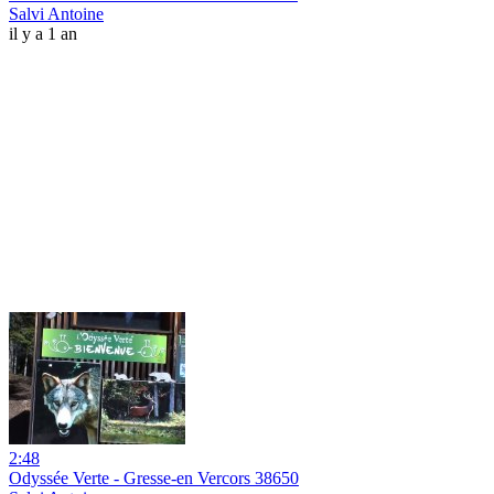
Salvi Antoine
il y a 1 an
2:48
Odyssée Verte - Gresse-en Vercors 38650