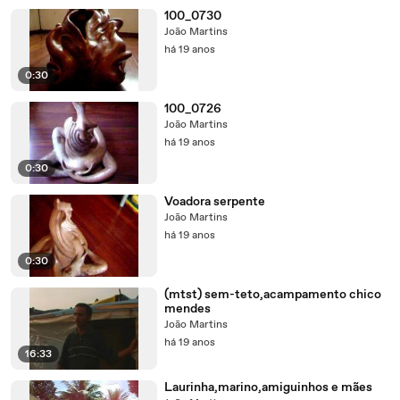
100_0730
João Martins
há 19 anos
0:30
100_0726
João Martins
há 19 anos
0:30
Voadora serpente
João Martins
há 19 anos
0:30
(mtst) sem-teto,acampamento chico
mendes
João Martins
há 19 anos
16:33
Laurinha,marino,amiguinhos e mães