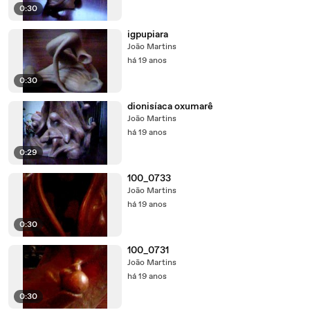
0:30
igpupiara
João Martins
há 19 anos
0:30
dionisíaca oxumarê
João Martins
há 19 anos
0:29
100_0733
João Martins
há 19 anos
0:30
100_0731
João Martins
há 19 anos
0:30