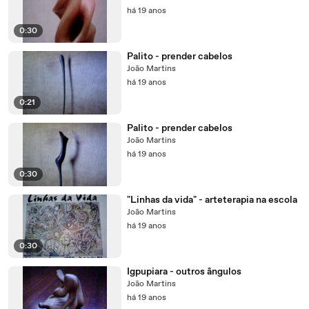
há 19 anos
0:30
Palito - prender cabelos
João Martins
há 19 anos
0:21
Palito - prender cabelos
João Martins
há 19 anos
0:30
"Linhas da vida" - arteterapia na escola
João Martins
há 19 anos
0:30
Igpupiara - outros ângulos
João Martins
há 19 anos