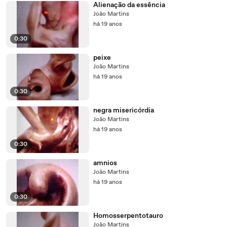
Alienação da essência
João Martins
há 19 anos
0:30
peixe
João Martins
há 19 anos
0:30
negra misericórdia
João Martins
há 19 anos
0:30
amnios
João Martins
há 19 anos
0:30
Homosserpentotauro
João Martins