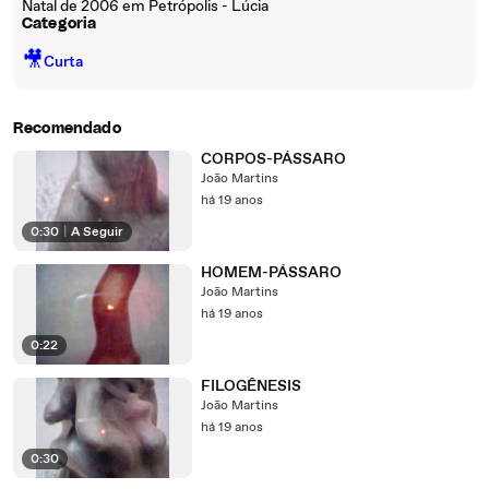
Natal de 2006 em Petrópolis - Lúcia
Categoria
🎥
Curta
Recomendado
CORPOS-PÁSSARO
João Martins
há 19 anos
0:30
|
A Seguir
HOMEM-PÁSSARO
João Martins
há 19 anos
0:22
FILOGÊNESIS
João Martins
há 19 anos
0:30