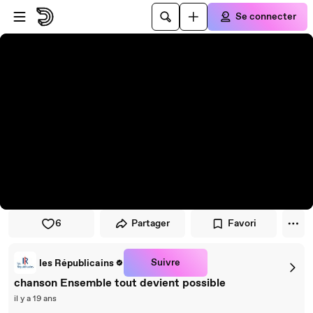
Passer au player
Passer au contenu principal
Se connecter
6
Partager
Favori
Suivre
les Républicains
chanson Ensemble tout devient possible
il y a 19 ans