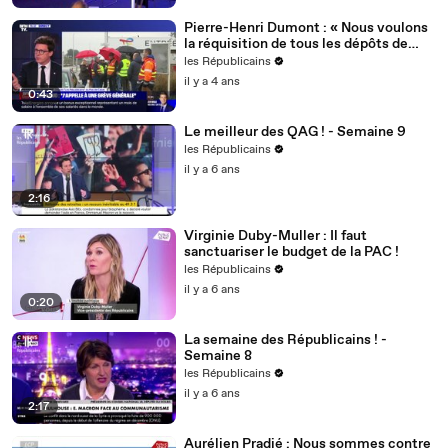
Pierre-Henri Dumont : « Nous voulons
la réquisition de tous les dépôts de
carburant ! »
les Républicains
il y a 4 ans
0:43
Le meilleur des QAG ! - Semaine 9
les Républicains
il y a 6 ans
2:16
Virginie Duby-Muller : Il faut
sanctuariser le budget de la PAC !
les Républicains
il y a 6 ans
0:20
La semaine des Républicains ! -
Semaine 8
les Républicains
il y a 6 ans
2:17
Aurélien Pradié : Nous sommes contre