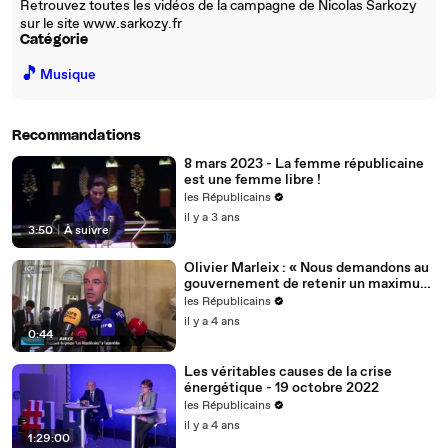
Retrouvez toutes les vidéos de la campagne de Nicolas Sarkozy
sur le site www.sarkozy.fr
Catégorie
🎵
Musique
Recommandations
8 mars 2023 - La femme républicaine
est une femme libre !
les Républicains
il y a 3 ans
3:50
|
À suivre
Olivier Marleix : « Nous demandons au
gouvernement de retenir un maximum
de nos propositions. »
les Républicains
il y a 4 ans
0:44
Les véritables causes de la crise
énergétique - 19 octobre 2022
les Républicains
il y a 4 ans
1:29:00