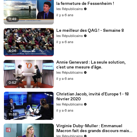
la fermeture de Fessenheim !
les Républicains
il y a 6 ans
0:49
Le meilleur des QAG ! - Semaine 8
les Républicains
il y a 6 ans
4:06
Annie Genevard : La seule solution,
c'est une mesure d'âge.
les Républicains
il y a 6 ans
0:52
Christian Jacob, invité d'Europe 1 - 18
février 2020
les Républicains
il y a 6 ans
11:58
Virginie Duby-Muller : Emmanuel
Macron fait des grands discours mais
nous voulons des actes !
les Républicains