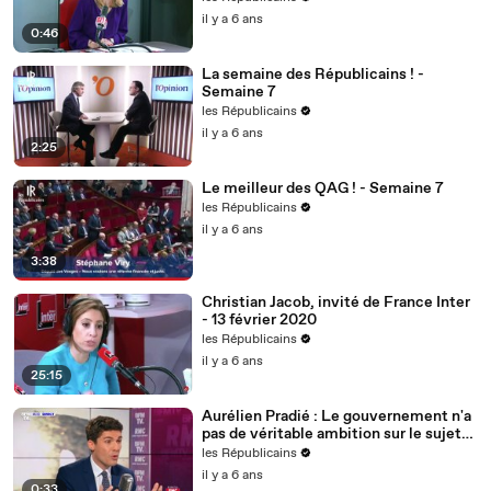
il y a 6 ans
0:46
La semaine des Républicains ! -
Semaine 7
les Républicains
il y a 6 ans
2:25
Le meilleur des QAG ! - Semaine 7
les Républicains
il y a 6 ans
3:38
Christian Jacob, invité de France Inter
- 13 février 2020
les Républicains
il y a 6 ans
25:15
Aurélien Pradié : Le gouvernement n'a
pas de véritable ambition sur le sujet
du handicap.
les Républicains
il y a 6 ans
0:33