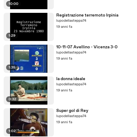
10:00
Registrazione terremoto Irpinia
lupodellasteppa74
19 anni fa
1:29
10-11-07 Avellino - Vicenza 3-0
lupodellasteppa74
19 anni fa
1:35
la donna ideale
lupodellasteppa74
19 anni fa
0:32
Super gol di Rey
lupodellasteppa74
19 anni fa
1:02