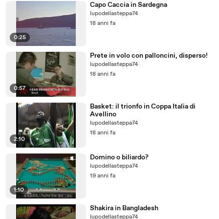
Capo Caccia in Sardegna
lupodellasteppa74
18 anni fa
0:25
Prete in volo con palloncini, disperso!
lupodellasteppa74
18 anni fa
0:57
Basket: il trionfo in Coppa Italia di
Avellino
lupodellasteppa74
18 anni fa
2:10
Domino o biliardo?
lupodellasteppa74
19 anni fa
1:10
Shakira in Bangladesh
lupodellasteppa74