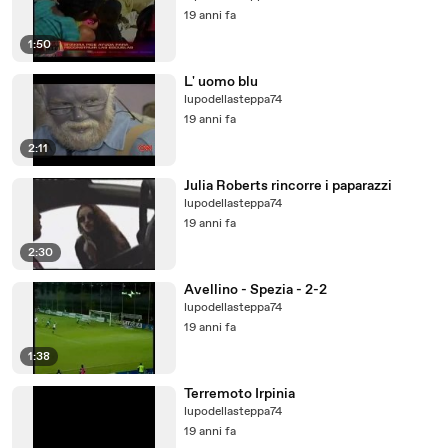
19 anni fa
1:50
L' uomo blu
lupodellasteppa74
19 anni fa
2:11
Julia Roberts rincorre i paparazzi
lupodellasteppa74
19 anni fa
2:30
Avellino - Spezia - 2-2
lupodellasteppa74
19 anni fa
1:38
Terremoto Irpinia
lupodellasteppa74
19 anni fa