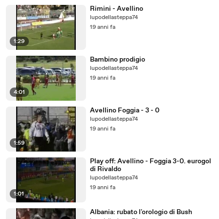
Rimini - Avellino
lupodellasteppa74
19 anni fa
1:29
Bambino prodigio
lupodellasteppa74
19 anni fa
4:01
Avellino Foggia - 3 - 0
lupodellasteppa74
19 anni fa
1:59
Play off: Avellino - Foggia 3-0. eurogol
di Rivaldo
lupodellasteppa74
19 anni fa
1:01
Albania: rubato l'orologio di Bush