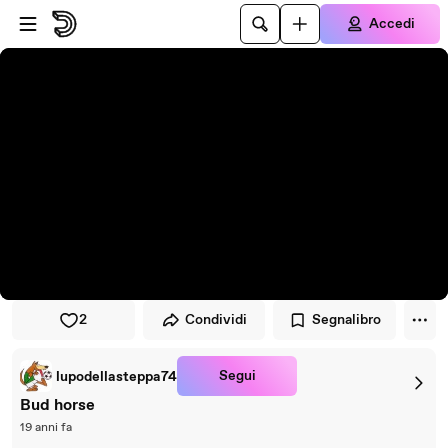
Vai al lettore
Passa al contenuto principale
Accedi
2
Condividi
Segnalibro
Segui
lupodellasteppa74
Bud horse
19 anni fa