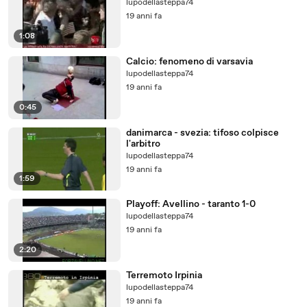
lupodellasteppa74
19 anni fa
1:08
Calcio: fenomeno di varsavia
lupodellasteppa74
19 anni fa
0:45
danimarca - svezia: tifoso colpisce
l'arbitro
lupodellasteppa74
19 anni fa
1:59
Playoff: Avellino - taranto 1-0
lupodellasteppa74
19 anni fa
2:20
Terremoto Irpinia
lupodellasteppa74
19 anni fa