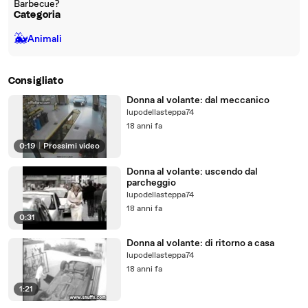
Barbecue?
Categoria
🐳
Animali
Consigliato
Donna al volante: dal meccanico
lupodellasteppa74
18 anni fa
0:19
|
Prossimi video
Donna al volante: uscendo dal
parcheggio
lupodellasteppa74
18 anni fa
0:31
Donna al volante: di ritorno a casa
lupodellasteppa74
18 anni fa
1:21