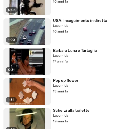
16 anni fa
0:05
USA: inseguimento in diretta
Lacomida
16 anni fa
1:00
Barbara Luna e Tartaglia
Lacomida
17 anni fa
0:31
Pop up flower
Lacomida
18 anni fa
1:34
Scherzi alla toilette
Lacomida
19 anni fa