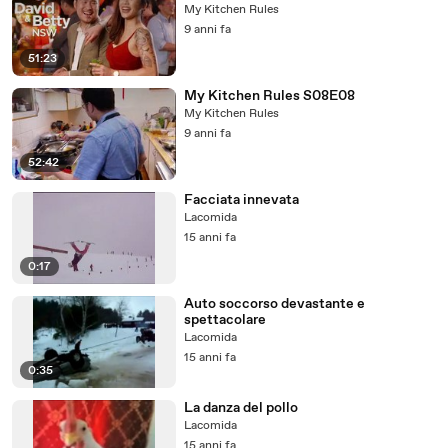
My Kitchen Rules
9 anni fa
51:23
My Kitchen Rules S08E08
My Kitchen Rules
9 anni fa
52:42
Facciata innevata
Lacomida
15 anni fa
0:17
Auto soccorso devastante e
spettacolare
Lacomida
15 anni fa
0:35
La danza del pollo
Lacomida
15 anni fa