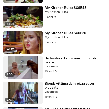
My Kitchen Rules S08E45
My Kitchen Rules
9 anni fa
54:31
My Kitchen Rules S08E28
My Kitchen Rules
9 anni fa
48:12
Un bimbo e il suo cane: milioni di
risate!
Lacomida
16 anni fa
1:00
Bionda vittima della pizza super
piccante
Lacomida
16 anni fa
2:07