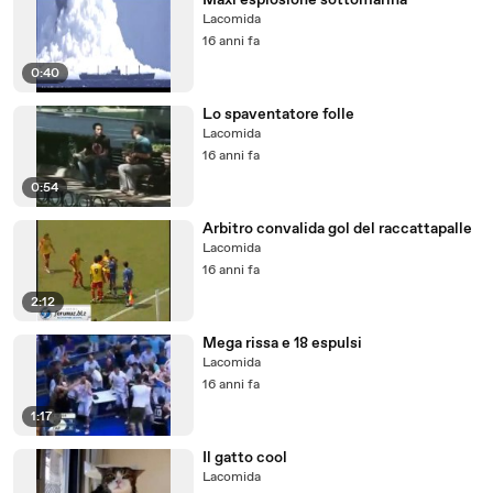
Maxi esplosione sottomarina
Lacomida
16 anni fa
0:40
Lo spaventatore folle
Lacomida
16 anni fa
0:54
Arbitro convalida gol del raccattapalle
Lacomida
16 anni fa
2:12
Mega rissa e 18 espulsi
Lacomida
16 anni fa
1:17
Il gatto cool
Lacomida