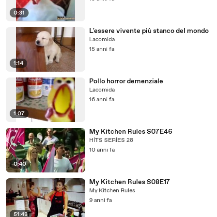
0:31
L'essere vivente più stanco del mondo
Lacomida
15 anni fa
1:14
Pollo horror demenziale
Lacomida
16 anni fa
1:07
My Kitchen Rules S07E46
HİTS SERİES 28
10 anni fa
0:40
My Kitchen Rules S08E17
My Kitchen Rules
9 anni fa
51:48