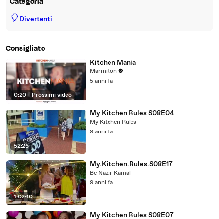
Categoria
🎈
Divertenti
Consigliato
Kitchen Mania
Marmiton
5 anni fa
0:20
|
Prossimi video
My Kitchen Rules S08E04
My Kitchen Rules
9 anni fa
52:25
My.Kitchen.Rules.S08E17
Be Nazir Kamal
9 anni fa
1:02:10
My Kitchen Rules S08E07